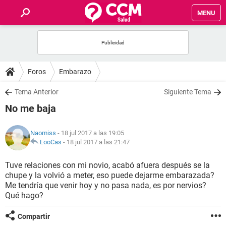
MENU
INICIO
FOROS
Foros
Embarazo
SALUD
Tema Anterior
Siguiente Tema
No me baja
FAMILIA
Naomiss
- 18 jul 2017 a las 19:05
NUTRICIÓN
LooCas
-
18 jul 2017 a las 21:47
Tuve relaciones con mi novio, acabó afuera después se la
BIENESTAR
chupe y la volvió a meter, eso puede dejarme embarazada?
Me tendría que venir hoy y no pasa nada, es por nervios?
SEXUALIDAD
Qué hago?
Compartir
GLOSARIO