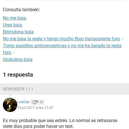
Consulta también:
No me baja
Urea baja
Bilirrubina baja
No me baja la regla y tengo mucho flujo transparente foro
✓
Tomo pastillas anticonceptivas y no me ha bajado la regla
foro
✓
Globulina baja
1 respuesta
RESPUESTA 1 / 1
LooCas
62
18 jul 2017 a las 21:47
Es muy probable que sea estrés. Lo normal es retrasarse
siete días para poder hacer un test.