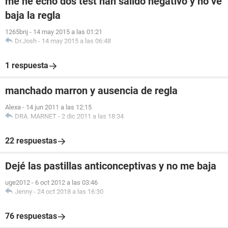
me he echo dos test han salido negativo y no ve
baja la regla
1265bnj
-
14 may 2015 a las 01:21
Dr.Josh
-
14 may 2015 a las 06:48
1 respuesta
manchado marron y ausencia de regla
Alexa
-
14 jun 2011 a las 12:15
DRA. MARNET
-
2 dic 2011 a las 18:34
22 respuestas
Dejé las pastillas anticonceptivas y no me baja
uge2012
-
6 oct 2012 a las 03:46
Jenny
-
24 oct 2018 a las 16:30
76 respuestas