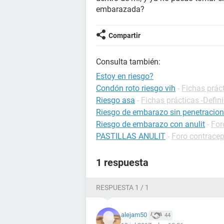
embarazada?
Compartir
Consulta también:
Estoy en riesgo?
Condón roto riesgo vih
-
Fichas prác
Riesgo asa
-
Fichas prácticas -Defin
Riesgo de embarazo sin penetracion
Riesgo de embarazo con anulit
-
For
PASTILLAS ANULIT
-
Foro contrace
1 respuesta
RESPUESTA 1 / 1
alejam50
44