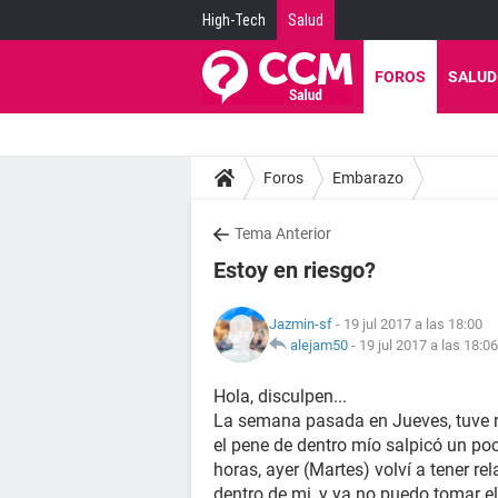
High-Tech
Salud
FOROS
SALUD
Foros
Embarazo
Tema Anterior
Estoy en riesgo?
Jazmin-sf
- 19 jul 2017 a las 18:00
alejam50
-
19 jul 2017 a las 18:06
Hola, disculpen...
La semana pasada en Jueves, tuve re
el pene de dentro mío salpicó un po
horas, ayer (Martes) volví a tener re
dentro de mi, y ya no puedo tomar e