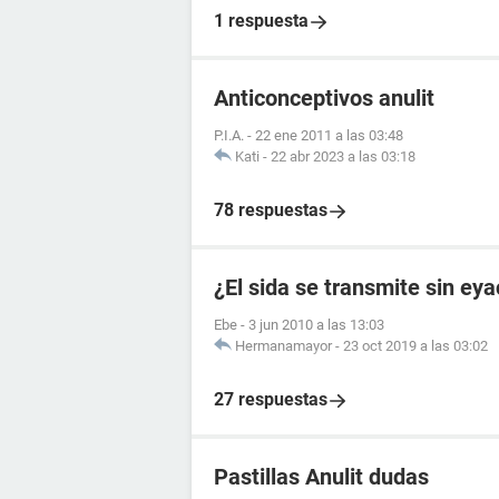
1 respuesta
Anticonceptivos anulit
P.I.A.
-
22 ene 2011 a las 03:48
Kati
-
22 abr 2023 a las 03:18
78 respuestas
¿El sida se transmite sin ey
Ebe
-
3 jun 2010 a las 13:03
Hermanamayor
-
23 oct 2019 a las 03:02
27 respuestas
Pastillas Anulit dudas