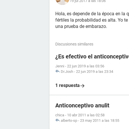
19 jul 2017 a las 18:06
Hola, es depende de la época en la qu
fértiles la probabilidad es alta. Yo
una prueba de embarazo.
Discusiones similares
¿Es efectivo el anticonceptiv
Jenni
-
22 jun 2019 a las 03:56
Dr.Josh
-
22 jun 2019 a las 23:34
1 respuesta
Anticonceptivo anulit
chica
-
10 abr 2011 a las 02:58
alberto-sp
-
23 may 2011 a las 18:55