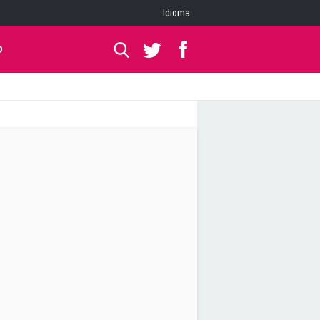
Idioma
O