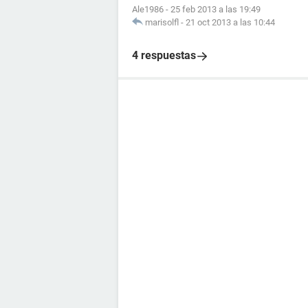
Ale1986
-
25 feb 2013 a las 19:49
marisolfl
-
21 oct 2013 a las 10:44
4 respuestas