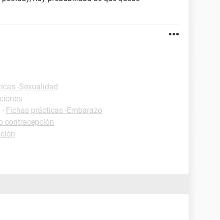
ticas -Sexualidad
iciones
-
Fichas prácticas -Embarazo
o contracepción
pción