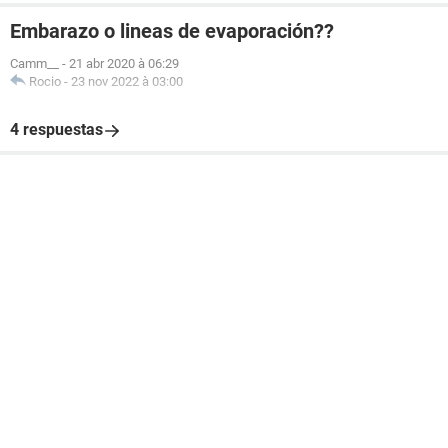
Embarazo o lineas de evaporación??
Camm__
-
21 abr 2020 à 06:29
Rocio
-
23 nov 2022 à 03:00
4 respuestas