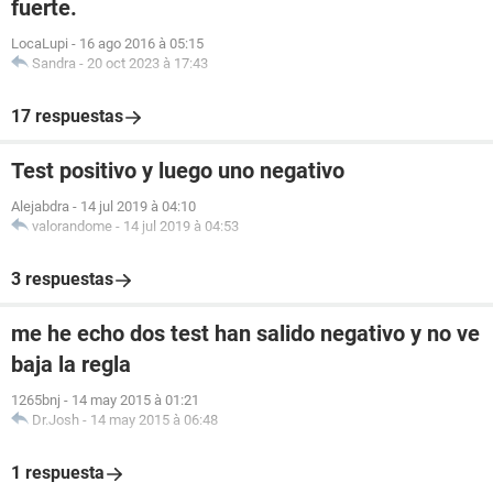
fuerte.
LocaLupi
-
16 ago 2016 à 05:15
Sandra
-
20 oct 2023 à 17:43
17 respuestas
Test positivo y luego uno negativo
Alejabdra
-
14 jul 2019 à 04:10
valorandome
-
14 jul 2019 à 04:53
3 respuestas
me he echo dos test han salido negativo y no ve
baja la regla
1265bnj
-
14 may 2015 à 01:21
Dr.Josh
-
14 may 2015 à 06:48
1 respuesta