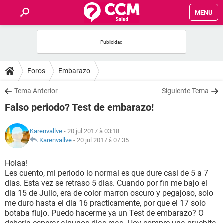
MENU
INICIO
FORUMS
Foros
Embarazo
SALUD
Tema Anterior
Siguiente Tema
Falso periodo? Test de embarazo!
FAMILIA
Karenvallve
- 20 jul 2017 à 03:18
NUTRICIÓN
Karenvallve
-
20 jul 2017 à 07:35
Holaa!
BIENESTAR
Les cuento, mi periodo lo normal es que dure casi de 5 a 7
dias. Esta vez se retraso 5 dias. Cuando por fin me bajo el
SEXUALIDAD
dia 15 de Julio, era de color marron oscuro y pegajoso, solo
me duro hasta el dia 16 practicamente, por que el 17 solo
botaba flujo. Puedo hacerme ya un Test de embarazo? O
GLOSARIO
deberia esperar algunos dias mas. Hoy compre una pruebita