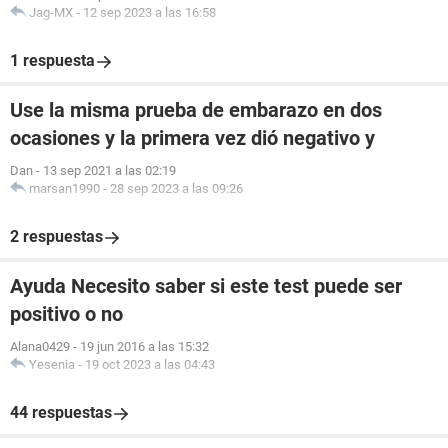
Jag-MX
-
12 sep 2023 a las 16:58
1 respuesta
Use la misma prueba de embarazo en dos
ocasiones y la primera vez dió negativo y
Dan
-
13 sep 2021 a las 02:19
marsan1990
-
28 sep 2023 a las 09:26
2 respuestas
Ayuda Necesito saber si este test puede ser
positivo o no
Alana0429
-
19 jun 2016 a las 15:32
Yesenia
-
19 oct 2023 a las 04:43
44 respuestas