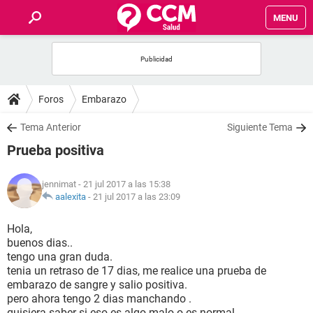
MENU
INICIO
FOROS
Foros
Embarazo
SALUD
Tema Anterior
Siguiente Tema
Prueba positiva
FAMILIA
jennimat
- 21 jul 2017 a las 15:38
NUTRICIÓN
aalexita
-
21 jul 2017 a las 23:09
Hola,
BIENESTAR
buenos dias..
tengo una gran duda.
SEXUALIDAD
tenia un retraso de 17 dias, me realice una prueba de
embarazo de sangre y salio positiva.
pero ahora tengo 2 dias manchando .
GLOSARIO
quisiera saber si eso es algo malo o es normal