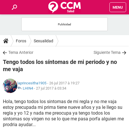
MENU
INICIO
FORUMS
Foros
Sexualidad
SALUD
Tema Anterior
Siguiente Tema
Tengo todos los síntomas de mi periodo y no
FAMILIA
me vaja
NUTRICIÓN
laprincesitha1905
- 26 jul 2017 à 19:27
LHIN4
-
27 jul 2017 à 03:34
BIENESTAR
Hola, tengo todos los sintomas de mi regla y no me vaja
estoy precupada mi prima tiene nueve años y ya le llego su
SEXUALIDAD
regla y yo 12 y nada me preocupa ya tengo todos los
sintomas soy virgen no se lo que me pasa porfa alguien me
prodria ayudar...
GLOSARIO