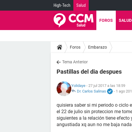
High-Tech
Salud
FOROS
SALUD
Foros
Embarazo
Tema Anterior
Pastillas del dia despues
Yolidaye
- 27 jul 2017 a las 18:59
Dr. Carlos Salinas
-
1 ago 201
quisiera saber si mi periodo o ciclo 
el 22 de julio sin proteccion me tome
siguientes a la relación tiene efecto
angustiada xq aun no me baja nada