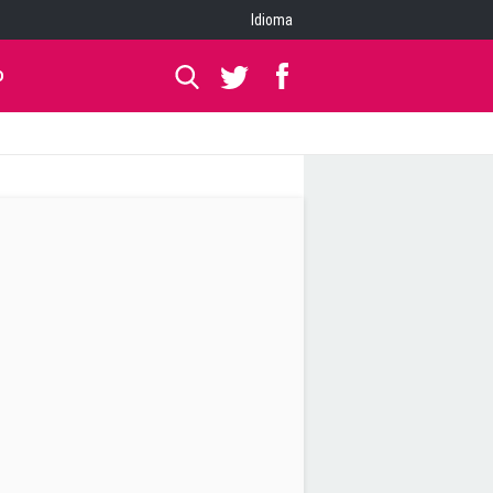
Idioma
O