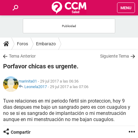
MENU
INICIO
FOROS
Foros
Embarazo
SALUD
Tema Anterior
Siguiente Tema
Porfavor chicas es urgente.
FAMILIA
marinita01
- 29 jul 2017 a las 06:36
NUTRICIÓN
Leonela2017
-
29 jul 2017 a las 07:06
Tuve relaciones en mi periodo fértil sin proteccion, hoy 9
BIENESTAR
dias despues me bajo un sangrado pero es con cuagulos y
no se si es sangrado de implantación o mi menstruación
SEXUALIDAD
aunque en mi menstruación no me bajan cuagulos.
Compartir
GLOSARIO