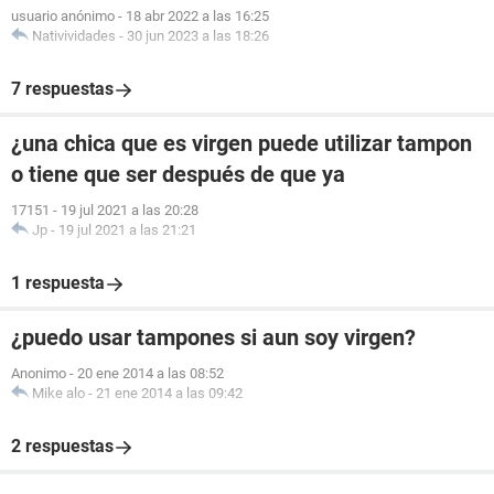
usuario anónimo
-
18 abr 2022 a las 16:25
Nativividades
-
30 jun 2023 a las 18:26
7 respuestas
¿una chica que es virgen puede utilizar tampon
o tiene que ser después de que ya
17151
-
19 jul 2021 a las 20:28
Jp
-
19 jul 2021 a las 21:21
1 respuesta
¿puedo usar tampones si aun soy virgen?
Anonimo
-
20 ene 2014 a las 08:52
Mike alo
-
21 ene 2014 a las 09:42
2 respuestas