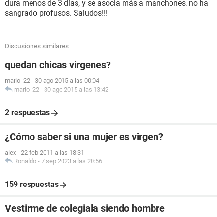
dura menos de 3 días, y se asocia más a manchones, no ha
sangrado profusos. Saludos!!!
Discusiones similares
quedan chicas virgenes?
mario_22
-
30 ago 2015 a las 00:04
mario_22
-
30 ago 2015 a las 13:42
2 respuestas
¿Cómo saber si una mujer es virgen?
alex
-
22 feb 2011 a las 18:31
Ronaldo
-
7 sep 2023 a las 20:56
159 respuestas
Vestirme de colegiala siendo hombre