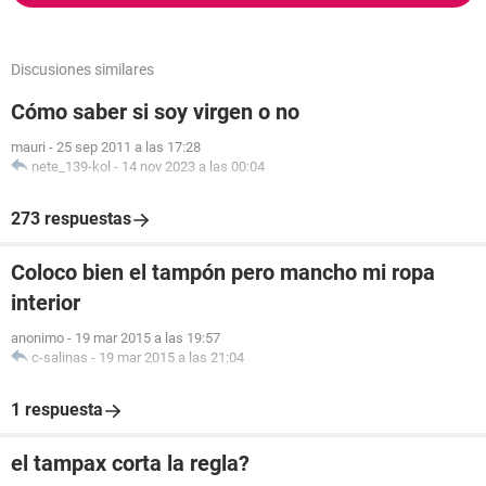
Discusiones similares
Cómo saber si soy virgen o no
mauri
-
25 sep 2011 a las 17:28
nete_139-kol
-
14 nov 2023 a las 00:04
273 respuestas
Coloco bien el tampón pero mancho mi ropa
interior
anonimo
-
19 mar 2015 a las 19:57
c-salinas
-
19 mar 2015 a las 21:04
1 respuesta
el tampax corta la regla?