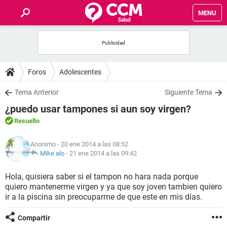
MENU
INICIO
FOROS
Foros
Adolescentes
SALUD
Tema Anterior
Siguiente Tema
¿puedo usar tampones si aun soy virgen?
FAMILIA
Resuelto
NUTRICIÓN
Anonimo
- 20 ene 2014 a las 08:52
Mike alo
-
21 ene 2014 a las 09:42
BIENESTAR
Hola, quisiera saber si el tampon no hara nada porque
quiero mantenerme virgen y ya que soy joven tambien quiero
SEXUALIDAD
ir a la piscina sin preocuparme de que este en mis días.
Compartir
GLOSARIO