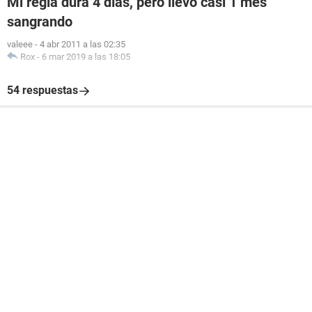
Mi regla dura 4 días, pero llevo casi 1 mes
sangrando
valeee
-
4 abr 2011 a las 02:35
Rox
-
6 mar 2019 a las 18:05
54 respuestas