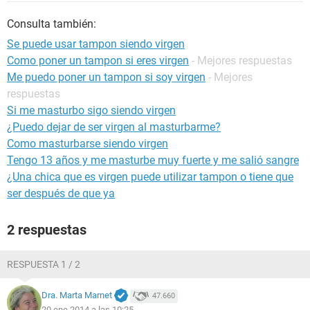
Consulta también:
Se puede usar tampon siendo virgen
Como poner un tampon si eres virgen
- Mejores respuestas
Me puedo poner un tampon si soy virgen
- Mejores
respuestas
Si me masturbo sigo siendo virgen
¿Puedo dejar de ser virgen al masturbarme?
Como masturbarse siendo virgen
Tengo 13 años y me masturbe muy fuerte y me salió sangre
¿Una chica que es virgen puede utilizar tampon o tiene que
ser después de que ya
2 respuestas
RESPUESTA 1 / 2
Dra. Marta Marnet
47.660
20 ene 2014 a las 10:25