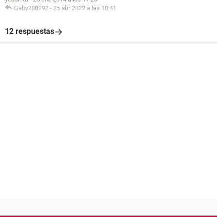
Gaby280292
-
25 abr 2022 a las 10:41
12 respuestas