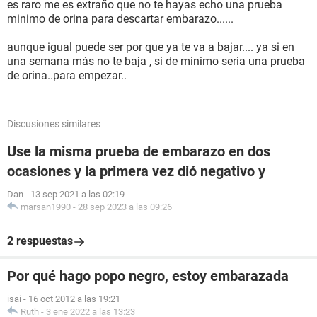
es raro me es extraño que no te hayas echo una prueba
minimo de orina para descartar embarazo......
aunque igual puede ser por que ya te va a bajar.... ya si en
una semana más no te baja , si de minimo seria una prueba
de orina..para empezar..
Discusiones similares
Use la misma prueba de embarazo en dos
ocasiones y la primera vez dió negativo y
Dan
-
13 sep 2021 a las 02:19
marsan1990
-
28 sep 2023 a las 09:26
2 respuestas
Por qué hago popo negro, estoy embarazada
isai
-
16 oct 2012 a las 19:21
Ruth
-
3 ene 2022 a las 13:23