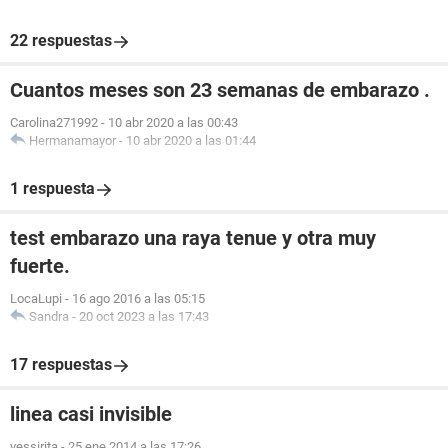
22 respuestas
Cuantos meses son 23 semanas de embarazo .
Carolina271992
-
10 abr 2020 a las 00:43
Hermanamayor
-
10 abr 2020 a las 01:44
1 respuesta
test embarazo una raya tenue y otra muy
fuerte.
LocaLupi
-
16 ago 2016 a las 05:15
Sandra
-
20 oct 2023 a las 17:43
17 respuestas
linea casi invisible
yessirita
-
25 ene 2014 a las 17:26