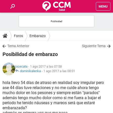
MENU
INICIO
FOROS
Foros
Embarazo
SALUD
Tema Anterior
Siguiente Tema
Posibilidad de embarazo
FAMILIA
jocecata
- 1 ago 2017 a las 07:58
NUTRICIÓN
dominikalenka
-
1 ago 2017 a las 08:01
hola llevo 54 días de atraso en realidad soy irregular pero
BIENESTAR
ase 44 días tuve relaciones y no me cuide ahora tengo
mucho dolor en los pesones y siempre están "parados"
SEXUALIDAD
además tengo mucho dolor como si me fuera a bajar el
período he tenido náuseas y mareos será que estaré
embarazada?
GLOSARIO
además es primera vez que me pasa