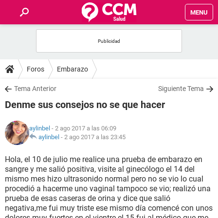
MENU
INICIO
FOROS
Foros
Embarazo
SALUD
Tema Anterior
Siguiente Tema
Denme sus consejos no se que hacer
FAMILIA
aylinbel
- 2 ago 2017 a las 06:09
NUTRICIÓN
aylinbel
-
2 ago 2017 a las 23:45
Hola, el 10 de julio me realice una prueba de embarazo en
BIENESTAR
sangre y me salió positiva, visite al ginecólogo el 14 del
mismo mes hizo ultrasonido normal pero no se vio lo cual
SEXUALIDAD
procedió a hacerme uno vaginal tampoco se vio; realizó una
prueba de esas caseras de orina y dice que salió
negativa,me fui muy triste ese mismo día comencé con unos
GLOSARIO
dolores muy fuertes en el vientre el 15 fui al médico que me