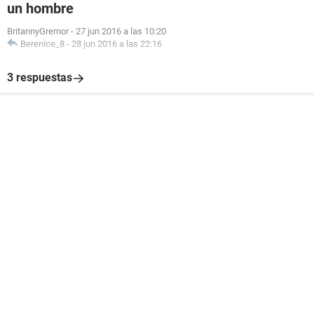
un hombre
BritannyGremor
-
27 jun 2016 a las 10:20
Berenice_8
-
28 jun 2016 a las 22:16
3 respuestas