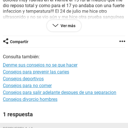
dio reposo total y como para el 17 yo andaba con una fuerte
infeccion y temperatura!!! El 24 de julio me hice otro
ultrasonido y no se vio aún y me hice otra prueba sanguínea
la cual salió negativa ese mismo día avise en mi trabajo que
Ver más
asistiria. Para las 4 de la tarde bajo a orinar (mi casa de 2
plantas ) y al limpiarme esta el papel como con sangre rosa
y me dieron unos dolores de cadera y unos calambres en el
Compartir
vientre muy feos sólo me recoste al siguiente día manchaba
muy poco como cafe y hoy 1 de agosto sigo en
Consulta también:
incertidumbre dé no saber si estoy o no
Denme sus consejos no se que hacer
Consejos para prevenir las caries
Consejos deportivos
Consejos para no comer
Consejos para salir adelante despues de una separacion
Consejos divorcio hombres
1 respuesta