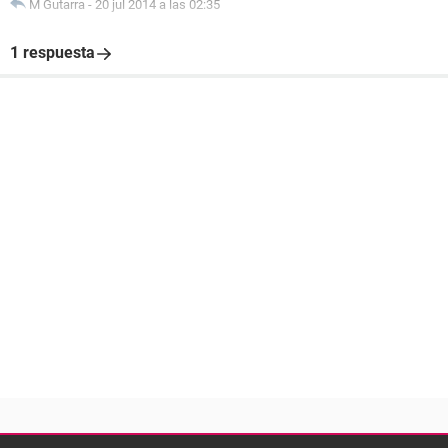
M Gutarra
-
20 jul 2014 a las 02:35
1 respuesta