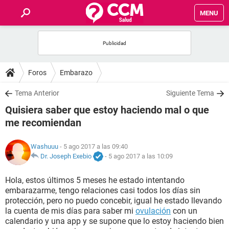
MENU
INICIO
FOROS
Foros
Embarazo
SALUD
Tema Anterior
Siguiente Tema
Quisiera saber que estoy haciendo mal o que
FAMILIA
me recomiendan
NUTRICIÓN
Washuuu
- 5 ago 2017 a las 09:40
Dr. Joseph Exebio
-
5 ago 2017 a las 10:09
BIENESTAR
Hola, estos últimos 5 meses he estado intentando
embarazarme, tengo relaciones casi todos los días sin
SEXUALIDAD
protección, pero no puedo concebir, igual he estado llevando
la cuenta de mis días para saber mi
ovulación
con un
calendario y una app y se supone que lo estoy haciendo bien
GLOSARIO