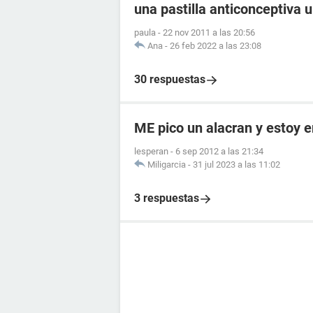
una pastilla anticonceptiva 
paula
-
22 nov 2011 a las 20:56
Ana
-
26 feb 2022 a las 23:08
30 respuestas
ME pico un alacran y estoy
lesperan
-
6 sep 2012 a las 21:34
Miligarcia
-
31 jul 2023 a las 11:02
3 respuestas