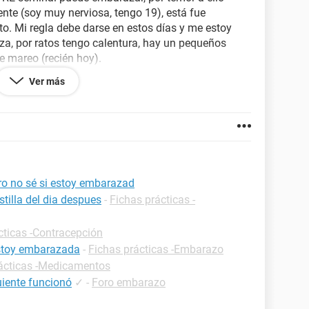
iente (soy muy nerviosa, tengo 19), está fue
to. Mi regla debe darse en estos días y me estoy
a, por ratos tengo calentura, hay un pequeños
e mareo (recién hoy).
s cuidarnos y que la pastilla es de emergencia...
Ver más
as así que no se mucho del tema y estoy muy
ero no sé si estoy embarazad
tilla del dia despues
-
Fichas prácticas -
cticas -Contracepción
estoy embarazada
-
Fichas prácticas -Embarazo
ácticas -Medicamentos
guiente funcionó
✓
-
Foro embarazo