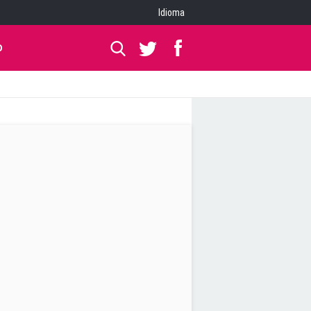
Idioma
O