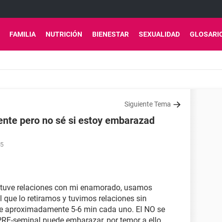
FAMILIA
NUTRICIÓN
BIENESTAR
SEXUALIDAD
GLOSARI
Siguiente Tema
uiente pero no sé si estoy embarazad
25
 tuve relaciones con mi enamorado, usamos
 que lo retiramos y tuvimos relaciones sin
e aproximadamente 5-6 min cada uno. El NO se
o PRE-seminal puede embarazar, por temor a ello