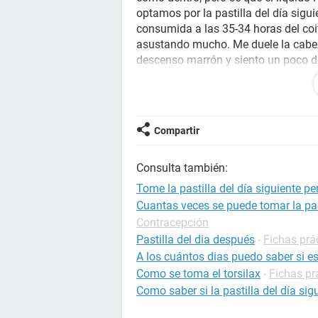
optamos por la pastilla del día sigu
consumida a las 35-34 horas del coi
asustando mucho. Me duele la cabez
descenso marrón y siento un poco d
Estoy muy preocupada, se que debimo
mi primera vez fue hace dos Seman
asustada ¿que piensan?
Compartir
Consulta también:
Tome la pastilla del día siguiente p
Cuantas veces se puede tomar la pas
Contracepción
Pastilla del dia después
-
Fichas prá
A los cuántos dias puedo saber si 
Como se toma el torsilax
-
Fichas pr
Como saber si la pastilla del día si