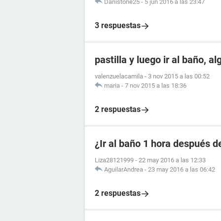
Danistone25
-
5 jun 2016 a las 23:47
3 respuestas
pastilla y luego ir al baño, a
valenzuelacamila
-
3 nov 2015 a las 00:52
maria
-
7 nov 2015 a las 18:36
2 respuestas
¿Ir al baño 1 hora después de
Liza28121999
-
22 may 2016 a las 12:33
AguilarAndrea
-
23 may 2016 a las 06:42
2 respuestas