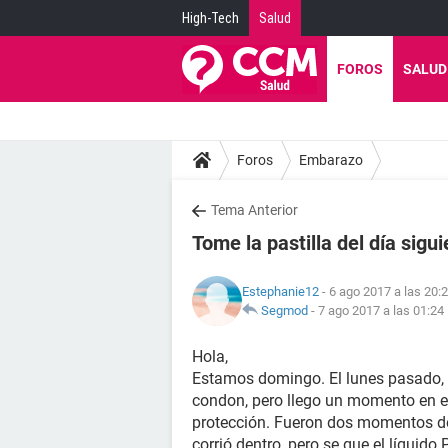
High-Tech
Salud
FOROS
SALUD
Foros
Embarazo
Tema Anterior
Tome la pastilla del día sig
Estephanie12
- 6 ago 2017 a las 20:
Segmod
-
7 ago 2017 a las 01:24
Hola,
Estamos domingo. El lunes pasado,
condon, pero llego un momento en el
protección. Fueron dos momentos d
corrió dentro, pero se que el líquid