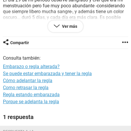
menstruación pero fue muy poco abundante -considerando
que siempre libero mucha sangre-, y además tiene un color
oscuro... duró 5 días, y cada día era más clara. Es posible
que sea sangrado de implantación y que haya bajado en
Ver más
dos días? De ser así, cuándo es posible aplicar un test? No
sé si debo esperar un par de semanas o puedo aplicarlo de
inmediato, pues mientras antes pueda salir de la duda,
Compartir
mejor.
Muchas gracias
Consulta también:
Embarazo o regla alterada?
Se puede estar embarazada y tener la regla
Cómo adelantar la regla
Como retrasar la regla
Regla estando embarazada
Porque se adelanta la regla
1 respuesta