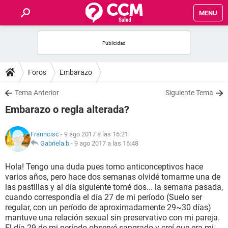
MENU
INICIO
FOROS
Foros
Embarazo
SALUD
Tema Anterior
Siguiente Tema
Embarazo o regla alterada?
FAMILIA
Franncisc
- 9 ago 2017 a las 16:21
NUTRICIÓN
Gabriela.b
-
9 ago 2017 a las 16:48
Hola! Tengo una duda pues tomo anticonceptivos hace
BIENESTAR
varios años, pero hace dos semanas olvidé tomarme una de
las pastillas y al día siguiente tomé dos... la semana pasada,
SEXUALIDAD
cuando correspondía el día 27 de mi período (Suelo ser
regular, con un período de aproximadamente 29~30 días)
mantuve una relación sexual sin preservativo con mi pareja.
GLOSARIO
El día 29 de mi período observé sangrado y creí que era mi