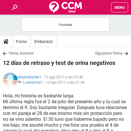
MENU
INICIO
FOROS
Foros
Embarazo
SALUD
Tema Anterior
Siguiente Tema
12 días de retraso y test de orina negativos
FAMILIA
Alejandra3461
- 11 ago 2017 a las 07:46
NUTRICIÓN
Lorenamtz1
-
12 ago 2017 a las 21:36
Hola, mi historia es bastante larga.
BIENESTAR
Mi última regla fue el 2 de julio del presente año y la cual se
termino el 9. Soy bastante irregular. Después tuve relaciones
SEXUALIDAD
con mi pareja el 28 de ese mismo mes sin protección pero
no se vino adentro. El 30 tuvo que haberme bajado pero no
me bajo, me asusté mucho y me hice una prueba el 4 de
GLOSARIO
agosto la cual dio negativo. Hice otra el 8 y otra el 9 a