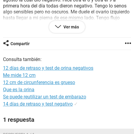
primera hora del día todas dieron negativo. Tengo lo senos
algo sensibles pero no oscuros. Me duele el ovario izquierdo
hasta llegar a mi pierna de ese mismo lado. Tengo flujo
vaginal cada dos dias pero no es cremoso es normal y tengo
Ver más
dolor de espalda bajo. Leí que todo esto pueden ser
síntomas premestruales (también de ovulación) o de
embarazo ¿creen que exista la posibilidad de que este
Compartir
embarazada? Tengo 17 años mis padres y mi pareja no me
ayudarían si lo estuviera. ¿Embarazada o debo esperar a
Consulta también:
que me baje?
12 días de retraso y test de orina negativos
Me mide 12 cm
12 cm de circunferencia es grueso
Que es la orina
Se puede reutilizar un test de embarazo
14 días de retraso y test negativo
✓
1 respuesta