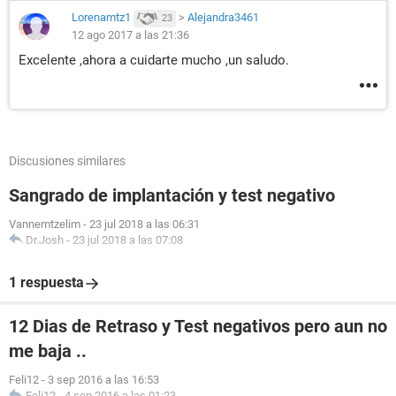
Lorenamtz1
>
Alejandra3461
23
12 ago 2017 a las 21:36
Excelente ,ahora a cuidarte mucho ,un saludo.
Discusiones similares
Sangrado de implantación y test negativo
Vannemtzelim
-
23 jul 2018 a las 06:31
Dr.Josh
-
23 jul 2018 a las 07:08
1 respuesta
12 Dias de Retraso y Test negativos pero aun no
me baja ..
Feli12
-
3 sep 2016 a las 16:53
Feli12
-
4 sep 2016 a las 01:23