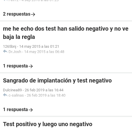
2 respuestas
me he echo dos test han salido negativo y no ve
baja la regla
1265bnj
-
14 may 2015 a las 01:21
Dr.Josh
-
14 may 2015 a las 06:48
1 respuesta
Sangrado de implantación y test negativo
Dulcinea89
-
26 feb 2019 a las 16:44
c-salinas
-
26 feb 2019 a las 18:40
1 respuesta
Test positivo y luego uno negativo