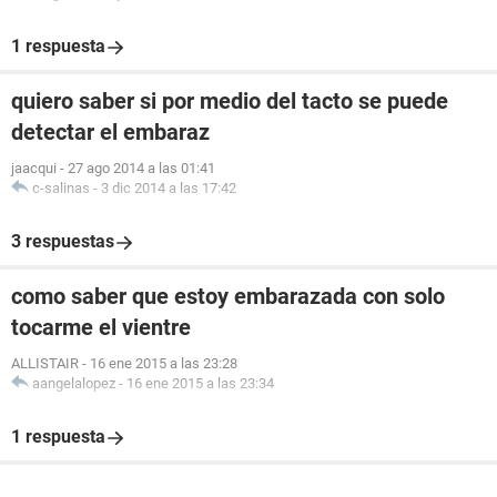
1 respuesta
quiero saber si por medio del tacto se puede
detectar el embaraz
jaacqui
-
27 ago 2014 a las 01:41
c-salinas
-
3 dic 2014 a las 17:42
3 respuestas
como saber que estoy embarazada con solo
tocarme el vientre
ALLISTAIR
-
16 ene 2015 a las 23:28
aangelalopez
-
16 ene 2015 a las 23:34
1 respuesta