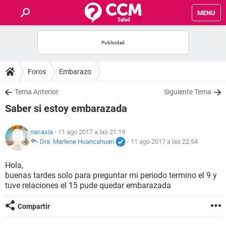
MENU
INICIO
FOROS
Foros
Embarazo
SALUD
Tema Anterior
Siguiente Tema
Saber si estoy embarazada
FAMILIA
nacasia
- 11 ago 2017 a las 21:19
NUTRICIÓN
Dra. Marlene Huancahuari
-
11 ago 2017 a las 22:54
Hola,
BIENESTAR
buenas tardes solo para preguntar mi periodo termino el 9 y
tuve relaciones el 15 pude quedar embarazada
SEXUALIDAD
Compartir
GLOSARIO