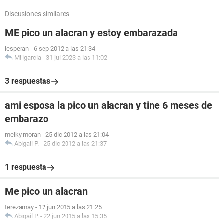
Discusiones similares
ME pico un alacran y estoy embarazada
lesperan
-
6 sep 2012 a las 21:34
Miligarcia
-
31 jul 2023 a las 11:02
3 respuestas
ami esposa la pico un alacran y tine 6 meses de
embarazo
melky moran
-
25 dic 2012 a las 21:04
Abigail P.
-
25 dic 2012 a las 21:37
1 respuesta
Me pico un alacran
terezamay
-
12 jun 2015 a las 21:25
Abigail P.
-
22 jun 2015 a las 15:35