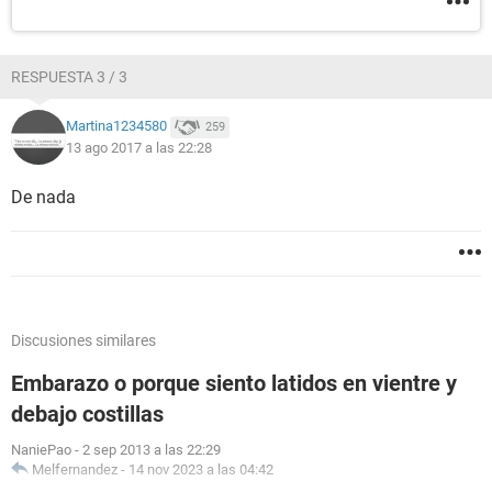
RESPUESTA 3 / 3
Martina1234580
259
13 ago 2017 a las 22:28
De nada
Discusiones similares
Embarazo o porque siento latidos en vientre y
debajo costillas
NaniePao
-
2 sep 2013 a las 22:29
Melfernandez
-
14 nov 2023 a las 04:42