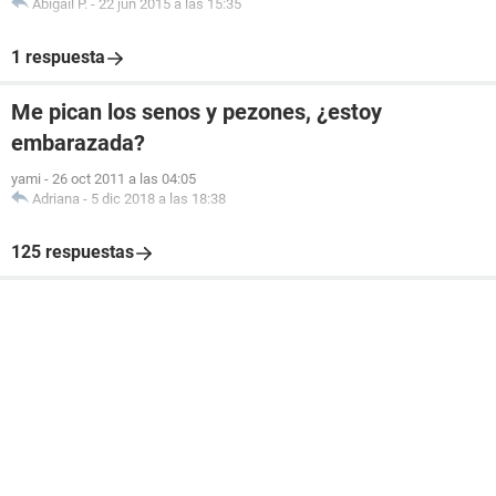
Abigail P.
-
22 jun 2015 a las 15:35
1 respuesta
Me pican los senos y pezones, ¿estoy
embarazada?
yami
-
26 oct 2011 a las 04:05
Adriana
-
5 dic 2018 a las 18:38
125 respuestas