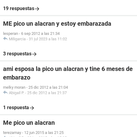
19 respuestas
ME pico un alacran y estoy embarazada
lesperan
-
6 sep 2012 a las 21:34
Miligarcia
-
31 jul 2023 a las 11:02
3 respuestas
ami esposa la pico un alacran y tine 6 meses de
embarazo
melky moran
-
25 dic 2012 a las 21:04
Abigail P.
-
25 dic 2012 a las 21:37
1 respuesta
Me pico un alacran
terezamay
-
12 jun 2015 a las 21:25