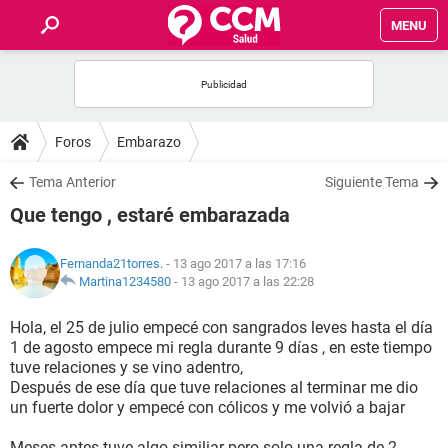
MENU
INICIO
FOROS
Foros
Embarazo
SALUD
Tema Anterior
Siguiente Tema
Que tengo , estaré embarazada
FAMILIA
Fernanda21torres.
- 13 ago 2017 a las 17:16
NUTRICIÓN
Martina1234580
-
13 ago 2017 a las 22:28
Hola, el 25 de julio empecé con sangrados leves hasta el día
BIENESTAR
1 de agosto empece mi regla durante 9 días , en este tiempo
tuve relaciones y se vino adentro,
SEXUALIDAD
Después de ese día que tuve relaciones al terminar me dio
un fuerte dolor y empecé con cólicos y me volvió a bajar
GLOSARIO
Meses antes tuve algo similiar pero solo una regla de 2