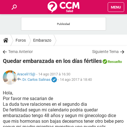
MENU
INICIO
FORUMS
Foros
Embarazo
SALUD
Tema Anterior
Siguiente Tema
Quedar embarazada en los días fértiles
Resuelto
FAMILIA
Araceli15@
- 14 ago 2017 à 16:30
NUTRICIÓN
Dr. Carlos Salinas
-
14 ago 2017 à 18:40
Hola,
BIENESTAR
Por favor me sacarian de
La duda tuve ralaciones en el segundo dia
SEXUALIDAD
De fertilidad segun mi calendario podria quedar
embarazadao tengo 48 años y segun mi ginecologo dice
que mis hormonas son bajas deceamos tener otro bebe pero
GLOSARIO
segun mi madre mientras menstrue uno puede salir