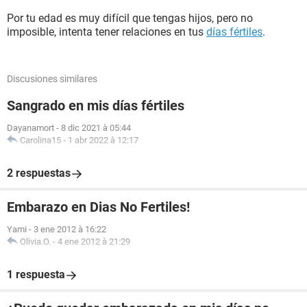
Por tu edad es muy difícil que tengas hijos, pero no
imposible, intenta tener relaciones en tus
días fértiles
.
Discusiones similares
Sangrado en mis días fértiles
Dayanamort
-
8 dic 2021 à 05:44
Carolina15
-
1 abr 2022 à 12:17
2 respuestas
Embarazo en Dias No Fertiles!
Yami
-
3 ene 2012 à 16:22
Olivia.O.
-
4 ene 2012 à 21:29
1 respuesta