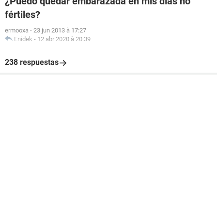
¿Puedo quedar embarazada en mis días no
fértiles?
ermooxa
-
23 jun 2013 à 17:27
Enidek
-
12 abr 2020 à 20:39
238 respuestas