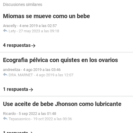
Discusiones similares
Miomas se mueve como un bebe
Aracelly
-
4 ene 2019 a las 02:57
Lety
-
27 may 2023 a las 09:18
4 respuestas
Ecografia pélvica con quistes en los ovarios
andreeliza
-
4 ago 2019 a las 03:46
DRA. MARNET
-
4 ago 2019 a las 12:07
1 respuesta
Use aceite de bebe Jhonson como lubricante
Ricardo
-
5 sep 2022 a las 01:48
Tepasasnico
-
19 oct 2022 a las 00:36