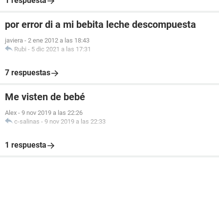
1 respuesta
por error di a mi bebita leche descompuesta
javiera
-
2 ene 2012 a las 18:43
Rubi
-
5 dic 2021 a las 17:31
7 respuestas
Me visten de bebé
Alex
-
9 nov 2019 a las 22:26
c-salinas
-
9 nov 2019 a las 22:33
1 respuesta