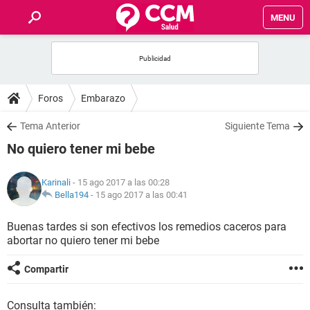
MENU
INICIO
FOROS
Foros
Embarazo
SALUD
Tema Anterior
Siguiente Tema
No quiero tener mi bebe
FAMILIA
Karinali
- 15 ago 2017 a las 00:28
NUTRICIÓN
Bella194
-
15 ago 2017 a las 00:41
Buenas tardes si son efectivos los remedios caceros para
BIENESTAR
abortar no quiero tener mi bebe
SEXUALIDAD
Compartir
GLOSARIO
Consulta también: