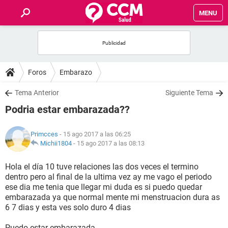
MENU
INICIO
FOROS
Foros
Embarazo
SALUD
Tema Anterior
Siguiente Tema
Podria estar embarazada??
FAMILIA
Primcces
- 15 ago 2017 a las 06:25
NUTRICIÓN
Michii1804
-
15 ago 2017 a las 08:13
Hola el día 10 tuve relaciones las dos veces el termino
BIENESTAR
dentro pero al final de la ultima vez ay me vago el periodo
ese dia me tenia que llegar mi duda es si puedo quedar
SEXUALIDAD
embarazada ya que normal mente mi menstruacion dura as
6 7 dias y esta ves solo duro 4 dias
GLOSARIO
Puedo estar embarazada