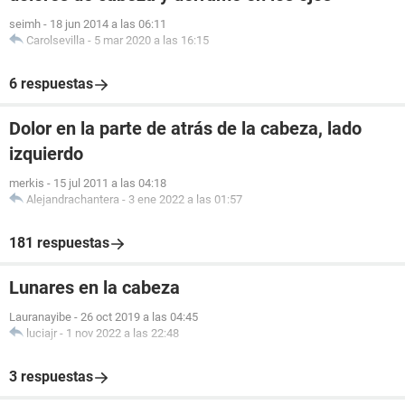
seimh
-
18 jun 2014 a las 06:11
Carolsevilla
-
5 mar 2020 a las 16:15
6 respuestas
Dolor en la parte de atrás de la cabeza, lado
izquierdo
merkis
-
15 jul 2011 a las 04:18
Alejandrachantera
-
3 ene 2022 a las 01:57
181 respuestas
Lunares en la cabeza
Lauranayibe
-
26 oct 2019 a las 04:45
luciajr
-
1 nov 2022 a las 22:48
3 respuestas