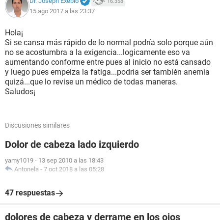
Dr. Joseph Exebio
16.358
15 ago 2017 a las 23:37
Hola¡
Si se cansa más rápido de lo normal podría solo porque aún
no se acostumbra a la exigencia...logicamente eso va
aumentando conforme entre pues al inicio no está cansado
y luego pues empeiza la fatiga...podría ser también anemia
quizá...que lo revise un médico de todas maneras.
Saludos¡
Discusiones similares
Dolor de cabeza lado izquierdo
yamy1019
-
13 sep 2010 a las 18:43
Antonela
-
7 oct 2018 a las 05:28
47 respuestas
dolores de cabeza y derrame en los ojos