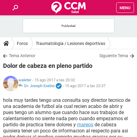
MENU
INICIO
FOROS
Foros
Traumatologia / Lesiones deportivas
SALUD
Tema Anterior
Siguiente Tema
Dolor de cabeza en pleno partido
FAMILIA
waleter
- 15 ago 2017 a las 20:32
NUTRICIÓN
Dr. Joseph Exebio
-
15 ago 2017 a las 23:37
hola muy tardes tengo una consulta soy director tecnico de
BIENESTAR
una academia de futbol ala cual recien acabo de abrir y
pues tengo un alumno que cuando hace sus trabajos de
SEXUALIDAD
calentamiento no siente nada pero cuando empezamos el
partido de practica tiene dolores y
mareos
de cabeza
quisiera tener un poco de informacion al respecto para asi
GLOSARIO
poder derivar al medico correcto muchas gracias por su