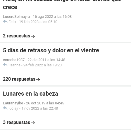
crece
LuceroSolmayra
-
16 ago 2022 a las 16:08
Felix
-
19 feb 2023 a las 05:10
2 respuestas
5 días de retraso y dolor en el vientre
cordoba1987
-
22 dic 2011 a las 14:48
lisanna
-
24 feb 2022 a las 19:23
220 respuestas
Lunares en la cabeza
Lauranayibe
-
26 oct 2019 a las 04:45
luciajr
-
1 nov 2022 a las 22:48
3 respuestas