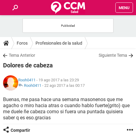
MENU
INICIO
FOROS
Foros
Profesionales de la salud
SALUD
Tema Anterior
Siguiente Tema
Dolores de cabeza
FAMILIA
Rooh0411
- 19 ago 2017 a las 23:29
NUTRICIÓN
Rooh0411
-
22 ago 2017 a las 00:17
Buenas, me pasa hace una semana masonenos que me
BIENESTAR
agacho o miro hacia atras o cuando hablo fuerte(grito) que
me duele ñe cabeza como si fuera una puntada quisiera
SEXUALIDAD
saber q es eso.gracias
Compartir
GLOSARIO