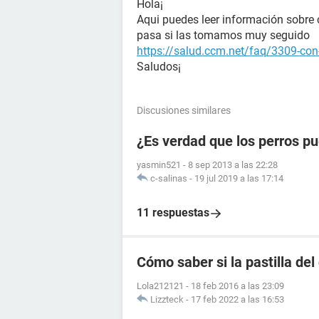
Hola¡
Aqui puedes leer información sobre c
pasa si las tomamos muy seguido
https://salud.ccm.net/faq/3309-con-
Saludos¡
Discusiones similares
¿Es verdad que los perros pu
yasmin521
-
8 sep 2013 a las 22:28
c-salinas
-
19 jul 2019 a las 17:14
11 respuestas
Cómo saber si la pastilla del
Lola212121
-
18 feb 2016 a las 23:09
Lizzteck
-
17 feb 2022 a las 16:53