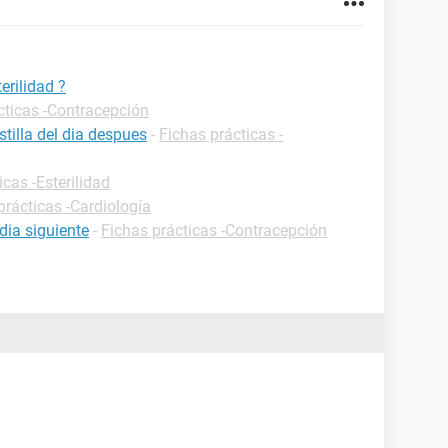
erilidad ?
cticas -Contracepción
tilla del dia despues
-
Fichas prácticas -
icas -Esterilidad
prácticas -Cardiología
dia siguiente
-
Fichas prácticas -Contracepción