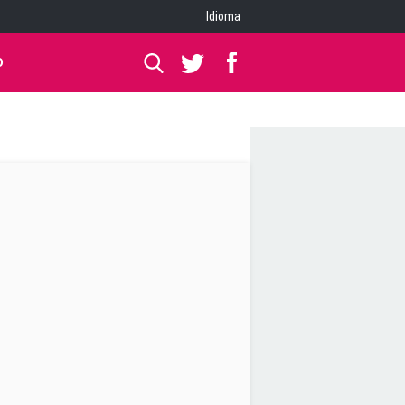
Idioma
O