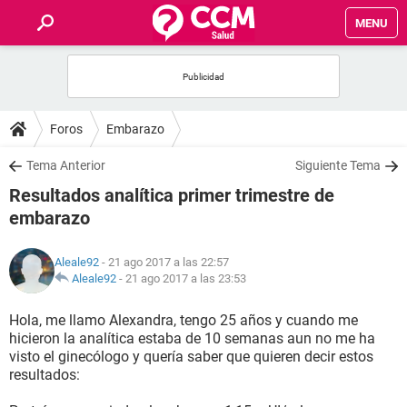
MENU
INICIO
FOROS
Foros
Embarazo
SALUD
Tema Anterior
Siguiente Tema
Resultados analítica primer trimestre de
FAMILIA
embarazo
NUTRICIÓN
Aleale92
- 21 ago 2017 a las 22:57
Aleale92
-
21 ago 2017 a las 23:53
BIENESTAR
Hola, me llamo Alexandra, tengo 25 años y cuando me
hicieron la analítica estaba de 10 semanas aun no me ha
SEXUALIDAD
visto el ginecólogo y quería saber que quieren decir estos
resultados:
GLOSARIO