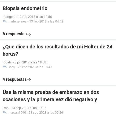
Biopsia endometrio
mangele
-
12 feb 2013 a las 12:56
marlene-ines
-
13 feb 2013 a las 04:42
6 respuestas
¿Que dicen de los resultados de mi Holter de 24
horas?
Ricabr
-
8 jun 2017 a las 18:58
Gaby
-
25 ene 2023 a las 18:41
4 respuestas
Use la misma prueba de embarazo en dos
ocasiones y la primera vez dió negativo y
Dan
-
13 sep 2021 a las 02:19
marsan1990
-
28 sep 2023 a las 09:26