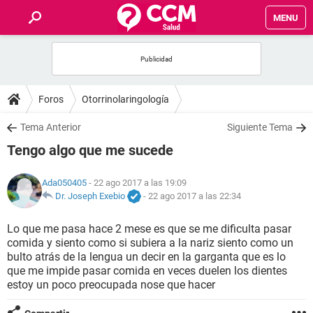
MENU
INICIO
FOROS
Foros
Otorrinolaringología
SALUD
Tema Anterior
Siguiente Tema
Tengo algo que me sucede
FAMILIA
Ada050405
- 22 ago 2017 a las 19:09
NUTRICIÓN
Dr. Joseph Exebio
-
22 ago 2017 a las 22:34
Lo que me pasa hace 2 mese es que se me dificulta pasar
BIENESTAR
comida y siento como si subiera a la nariz siento como un
bulto atrás de la lengua un decir en la garganta que es lo
SEXUALIDAD
que me impide pasar comida en veces duelen los dientes
estoy un poco preocupada nose que hacer
GLOSARIO