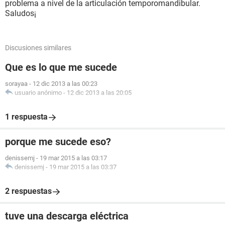
problema a nivel de la articulación temporomandibular.
Saludos¡
Discusiones similares
Que es lo que me sucede
sorayaa
-
12 dic 2013 a las 00:23
usuario anónimo
-
12 dic 2013 a las 20:05
1 respuesta
porque me sucede eso?
denissemj
-
19 mar 2015 a las 03:17
denissemj
-
19 mar 2015 a las 03:37
2 respuestas
tuve una descarga eléctrica