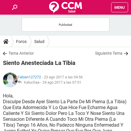
MENU
INICIO
FOROS
Foros
Salud
SALUD
Tema Anterior
Siguiente Tema
Siento Anesteciada La Tibia
FAMILIA
Fabian127272
- 23 ago 2017 a las 04:56
NUTRICIÓN
Kaluchaa -
24 ago 2017 a las 07:51
Hola,
BIENESTAR
Disculpe Desde Ayer Siento La Parte De Mi Pierna (La Tibia)
Que Esta Adormecida Y Lo Que Hice Fue Echarme Agua
SEXUALIDAD
Caliente Y Sii Siento Dolor Pero La Toco Y Nose Siento Una
Sensacion Diferente A Cuando Toco Mi Otra Pierna (La
Tibia) Tengo 16 Años, No Padezco Ninguna Enfermedad Y
GLOSARIO
Juego Futbol Yo Quise Pensar Que Fue Por Que Juge