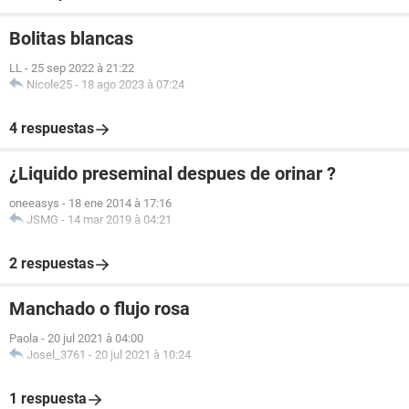
Bolitas blancas
LL
-
25 sep 2022 à 21:22
Nicole25
-
18 ago 2023 à 07:24
4 respuestas
¿Liquido preseminal despues de orinar ?
oneeasys
-
18 ene 2014 à 17:16
JSMG
-
14 mar 2019 à 04:21
2 respuestas
Manchado o flujo rosa
Paola
-
20 jul 2021 à 04:00
Josel_3761
-
20 jul 2021 à 10:24
1 respuesta