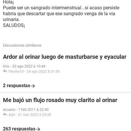
Hola¡
Puede ser un sangrado intermenstrual...si acaso persiste
habría que descartar que ese sangrado venga de la vía
urinaria.
SALUDOS¡
Discusiones similares
Ardor al orinar luego de masturbarse y eyacular
Kris
-
23 ago 2022 à 10:44
Flecha10
-
24 ago 2022 à 01:55
2 respuestas
Me bajó un flujo rosado muy clarito al orinar
acuario
-
7 feb 2011 à 22:40
Adri
-
21 mar 2022 à 03:39
263 respuestas