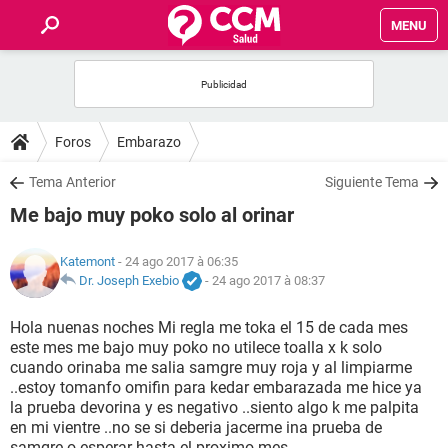
MENU
INICIO
FORUMS
Foros
Embarazo
SALUD
Tema Anterior
Siguiente Tema
Me bajo muy poko solo al orinar
FAMILIA
Katemont
- 24 ago 2017 à 06:35
NUTRICIÓN
Dr. Joseph Exebio
-
24 ago 2017 à 08:37
Hola nuenas noches Mi regla me toka el 15 de cada mes
BIENESTAR
este mes me bajo muy poko no utilece toalla x k solo
cuando orinaba me salia samgre muy roja y al limpiarme
SEXUALIDAD
..estoy tomanfo omifin para kedar embarazada me hice ya
la prueba devorina y es negativo ..siento algo k me palpita
en mi vientre ..no se si deberia jacerme ina prueba de
GLOSARIO
samgre o esperar hasta el proximo mes