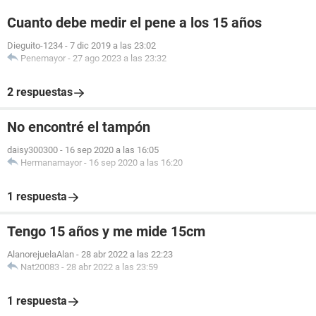
Cuanto debe medir el pene a los 15 años
Dieguito-1234
-
7 dic 2019 a las 23:02
Penemayor
-
27 ago 2023 a las 23:32
2 respuestas
No encontré el tampón
daisy300300
-
16 sep 2020 a las 16:05
Hermanamayor
-
16 sep 2020 a las 16:20
1 respuesta
Tengo 15 años y me mide 15cm
AlanorejuelaAlan
-
28 abr 2022 a las 22:23
Nat20083
-
28 abr 2022 a las 23:59
1 respuesta