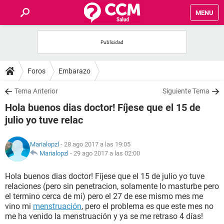
MENU
INICIO
FOROS
Foros
Embarazo
SALUD
Tema Anterior
Siguiente Tema
Hola buenos dias doctor! Fíjese que el 15 de
FAMILIA
julio yo tuve relac
NUTRICIÓN
Marialopzl
- 28 ago 2017 a las 19:05
Marialopzl
-
29 ago 2017 a las 02:00
BIENESTAR
Hola buenos dias doctor! Fíjese que el 15 de julio yo tuve
relaciones (pero sin penetracion, solamente lo masturbe pero
SEXUALIDAD
el termino cerca de mi) pero el 27 de ese mismo mes me
vino mi
menstruación
, pero el problema es que este mes no
me ha venido la menstruación y ya se me retraso 4 días!
GLOSARIO