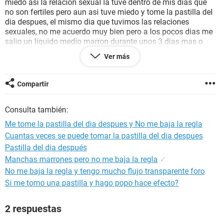
miedo asi la relacion sexual la tuve dentro de mis dias que
no son fertiles pero aun asi tuve miedo y tome la pastilla del
dia despues, el mismo dia que tuvimos las relaciones
sexuales, no me acuerdo muy bien pero a los pocos dias me
salio un liquido medio marron durante unos 3 dias mas o
menos y por lo que dicen es por que la pastilla hizo efecto..
Ver más
pero el problema es que a mi me tocaba el 24 de agosto mi
regla normal .. y me empezo a salir un liquido medio marron
casi igual a lo anterior .. pense que ya me iba a bajar pero
Compartir
voy como 4 dias asi y nada .. me da miedo que se me atrase
mas o que no me llegue .. tengo 19 años .. mi madre es un
Consulta también:
poco conservadora y sabe cuando es mi regla o mas o
menos sabe .. y ella me esta preguntando que ya me toca ..
Me tome la pastilla del dia despues y No me baja la regla
y si no me baja me puede llevar a un ginecologo y decirle
Cuantas veces se puede tomar la pastilla del dia despues
que ya no soy virgen .. estoy aterrada que de algun motivo
Pastilla del dia después
me embaraze o que me atrase mucho en mis dias .. no se
que hacer ni pensar .. tal vez no se si haya algo que me
Manchas marrones pero no me baja la regla
✓
ayude a estimular a que me baje rapido
No me baja la regla y tengo mucho flujo transparente foro
Si me tomo una pastilla y hago popo hace efecto?
2 respuestas