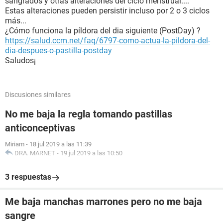
sangrados y otras alteraciones del ciclo menstrual....
Estas alteraciones pueden persistir incluso por 2 o 3 ciclos
más...
¿Cómo funciona la píldora del dia siguiente (PostDay) ?
https://salud.ccm.net/faq/6797-como-actua-la-pildora-del-
dia-despues-o-pastilla-postday
Saludos¡
Discusiones similares
No me baja la regla tomando pastillas
anticonceptivas
Miriam
-
18 jul 2019 a las 11:39
DRA. MARNET
-
19 jul 2019 a las 10:50
3 respuestas
Me baja manchas marrones pero no me baja
sangre