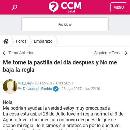
MENU
INICIO
FOROS
Foros
Embarazo
SALUD
Tema Anterior
Siguiente Tema
Me tome la pastilla del dia despues y No me
FAMILIA
baja la regla
NUTRICIÓN
Mis_Dey
- 28 ago 2017 a las 20:51
Dr. Joseph Exebio
-
28 ago 2017 a las 22:10
BIENESTAR
Hola,
Me podrian ayudar, la verdad estoy muy preocupada
SEXUALIDAD
La cosa esta asi, el 28 de Julio tuve mi regla normal el 3 de
Agosto tuve relaciones con mi novio despues de que se
acabo mi regla.. lo hicimos sin proteccion por lo que tuve
GLOSARIO