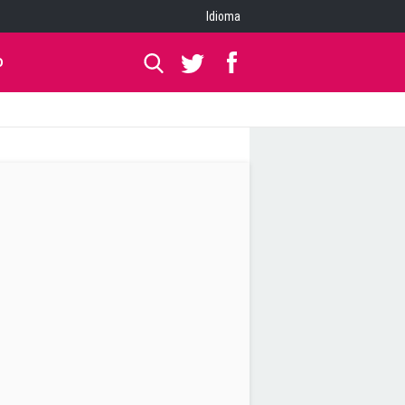
Idioma
O