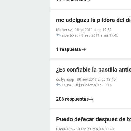
me adelgaza la pildora del d
Mafemuz
-
16 jul 2011 a las 19:53
alberto-sp
-
8 sep 2011 a las 17:45
1 respuesta
¿Es confiable la pastilla an
edilysnoop
-
30 nov 2013 a las 13:49
Laura
-
10 jun 2022 a las 19:16
206 respuestas
Puedo defecar despues de to
Daniela25
-
18 abr 2012 a las 02:40