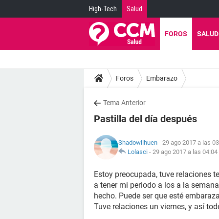
High-Tech
Salud
FOROS
SALUD
Foros
Embarazo
Tema Anterior
Pastilla del día después
Shadowlihuen
- 29 ago 2017 a las 03
Lolasci
-
29 ago 2017 a las 04:04
Estoy preocupada, tuve relaciones t
a tener mi periodo a los a la semana
hecho. Puede ser que esté embaraz
Tuve relaciones un viernes, y así tod