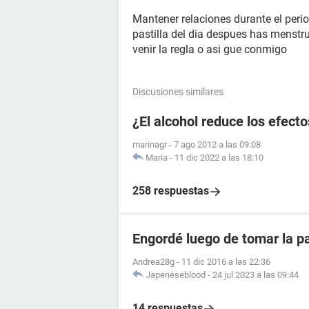
Mantener relaciones durante el perio
pastilla del dia despues has menstr
venir la regla o asi gue conmigo
Discusiones similares
¿El alcohol reduce los efecto
marinagr
-
7 ago 2012 a las 09:08
Maria
-
11 dic 2022 a las 18:10
258 respuestas
Engordé luego de tomar la pa
Andrea28g
-
11 dic 2016 a las 22:36
Japeneseblood
-
24 jul 2023 a las 09:44
14 respuestas