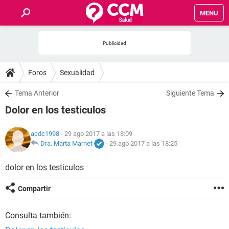
MENU
INICIO
FOROS
Foros
Sexualidad
SALUD
Tema Anterior
Siguiente Tema
Dolor en los testiculos
FAMILIA
acdc1998
- 29 ago 2017 a las 18:09
NUTRICIÓN
Dra. Marta Marnet
-
29 ago 2017 a las 18:25
dolor en los testiculos
BIENESTAR
Compartir
SEXUALIDAD
Consulta también:
GLOSARIO