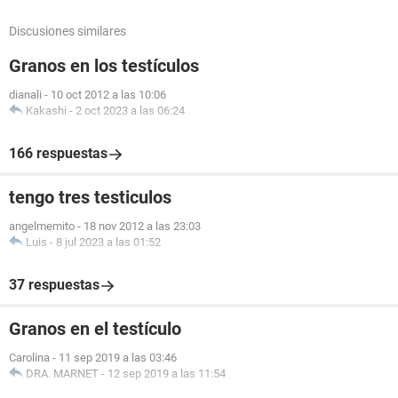
Discusiones similares
Granos en los testículos
dianali
-
10 oct 2012 a las 10:06
Kakashi
-
2 oct 2023 a las 06:24
166 respuestas
tengo tres testiculos
angelmemito
-
18 nov 2012 a las 23:03
Luis
-
8 jul 2023 a las 01:52
37 respuestas
Granos en el testículo
Carolina
-
11 sep 2019 a las 03:46
DRA. MARNET
-
12 sep 2019 a las 11:54