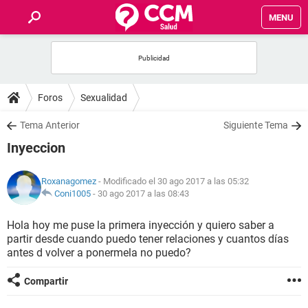
MENU
INICIO
FOROS
Foros
Sexualidad
SALUD
Tema Anterior
Siguiente Tema
Inyeccion
FAMILIA
Roxanagomez
- Modificado el 30 ago 2017 a las 05:32
NUTRICIÓN
Coni1005
-
30 ago 2017 a las 08:43
Hola hoy me puse la primera inyección y quiero saber a
BIENESTAR
partir desde cuando puedo tener relaciones y cuantos días
antes d volver a ponermela no puedo?
SEXUALIDAD
Compartir
GLOSARIO