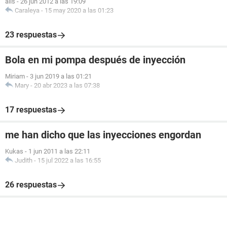
alis
-
26 jun 2012 a las 19:09
Caraleya
-
15 may 2020 a las 01:23
23 respuestas
Bola en mi pompa después de inyección
Miriam
-
3 jun 2019 a las 01:21
Mary
-
20 abr 2023 a las 07:38
17 respuestas
me han dicho que las inyecciones engordan
Kukas
-
1 jun 2011 a las 22:11
Judith
-
15 jul 2022 a las 16:55
26 respuestas