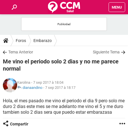
MENU
INICIO
FORUMS
Foros
Embarazo
SALUD
Tema Anterior
Siguiente Tema
Me vino el periodo solo 2 dias y no me parece
FAMILIA
normal
NUTRICIÓN
Karolina
- 7 sep 2017 à 18:04
dianaandino
-
7 sep 2017 à 18:17
BIENESTAR
Hola, el mes pasado me vino el periodo el dia 9 pero solo me
duro 2 dias este mes se me adelanto me vino el 5 y me duro
SEXUALIDAD
tambien solo 2 dias sera que puedo estar embarazasa
GLOSARIO
Compartir