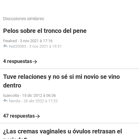
Discusiones similares
Pelos sobre el tronco del pene
freaked
-
3 nov 2021 à 17:16
Nat20083
-
3 nov 2021 à 19:31
4 respuestas
Tuve relaciones y no sé si mi novio se vino
dentro
luzecoita
-
15 dic 2012 à 06:36
Nenita
-
26 abr 2022 à 17:22
47 respuestas
¿Las cremas vaginales u óvulos retrasan el