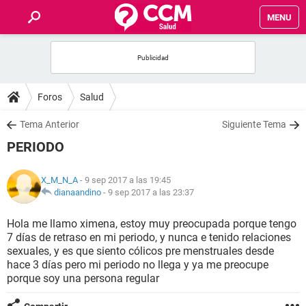
MENU
INICIO
FOROS
Foros
Salud
SALUD
Tema Anterior
Siguiente Tema
PERIODO
FAMILIA
X_M_N_A
- 9 sep 2017 a las 19:45
NUTRICIÓN
dianaandino
-
9 sep 2017 a las 23:37
Hola me llamo ximena, estoy muy preocupada porque tengo
BIENESTAR
7 días de retraso en mi periodo, y nunca e tenido relaciones
sexuales, y es que siento cólicos pre menstruales desde
SEXUALIDAD
hace 3 días pero mi periodo no llega y ya me preocupe
porque soy una persona regular
GLOSARIO