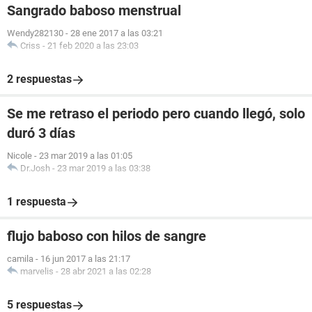
Sangrado baboso menstrual
Wendy282130
-
28 ene 2017 a las 03:21
Criss
-
21 feb 2020 a las 23:03
2 respuestas
Se me retraso el periodo pero cuando llegó, solo
duró 3 días
Nicole
-
23 mar 2019 a las 01:05
Dr.Josh
-
23 mar 2019 a las 03:38
1 respuesta
flujo baboso con hilos de sangre
camila
-
16 jun 2017 a las 21:17
marvelis
-
28 abr 2021 a las 02:28
5 respuestas