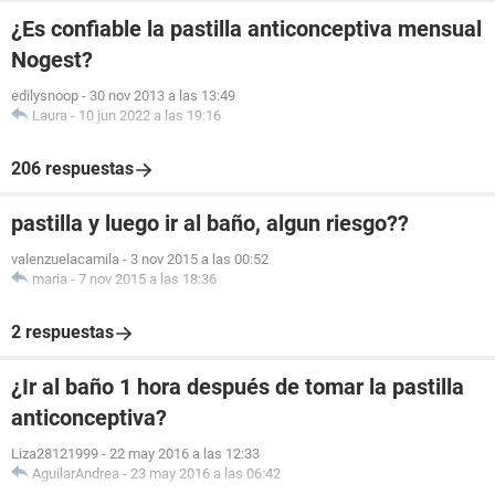
¿Es confiable la pastilla anticonceptiva mensual
Nogest?
edilysnoop
-
30 nov 2013 a las 13:49
Laura
-
10 jun 2022 a las 19:16
206 respuestas
pastilla y luego ir al baño, algun riesgo??
valenzuelacamila
-
3 nov 2015 a las 00:52
maria
-
7 nov 2015 a las 18:36
2 respuestas
¿Ir al baño 1 hora después de tomar la pastilla
anticonceptiva?
Liza28121999
-
22 may 2016 a las 12:33
AguilarAndrea
-
23 may 2016 a las 06:42