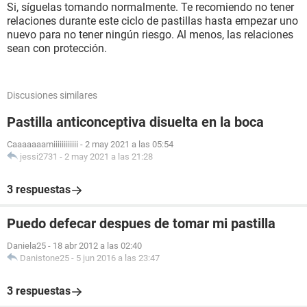
Si, síguelas tomando normalmente. Te recomiendo no tener
relaciones durante este ciclo de pastillas hasta empezar uno
nuevo para no tener ningún riesgo. Al menos, las relaciones
sean con protección.
Discusiones similares
Pastilla anticonceptiva disuelta en la boca
Caaaaaaamiiiiiiiiiiii
-
2 may 2021 a las 05:54
jessi2731
-
2 may 2021 a las 21:28
3 respuestas
Puedo defecar despues de tomar mi pastilla
Daniela25
-
18 abr 2012 a las 02:40
Danistone25
-
5 jun 2016 a las 23:47
3 respuestas