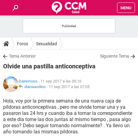
MENU
INICIO
FOROS
Foros
Sexualidad
SALUD
Tema Anterior
Siguiente Tema
Olvide una pastilla anticonceptiva
FAMILIA
Daireinoso
- 11 sep 2017 a las 05:16
NUTRICIÓN
dianaandino
-
11 sep 2017 a las 07:05
Hola, voy por la primera semana de una nueva caja de
BIENESTAR
píldoras anticonceptivas , pero me olvide tomar una y ya
pasaron las 24 hrs y cuando iba a tomar la correspondiente
SEXUALIDAD
a este día tome las dos juntas al mismo tiempo , pasa algo
por eso? Debo seguir tomando normalmente? . Ya llevo un
año tomando las mismas píldoras.
GLOSARIO