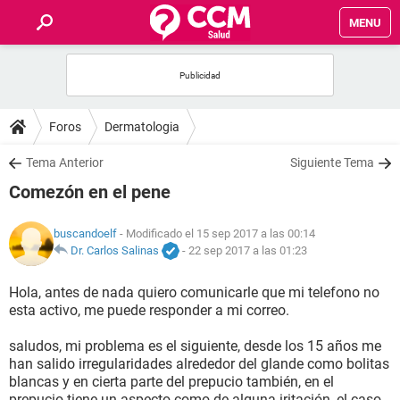
MENU
INICIO
FOROS
Foros
Dermatologia
SALUD
Tema Anterior
Siguiente Tema
Comezón en el pene
FAMILIA
buscandoelf
- Modificado el 15 sep 2017 a las 00:14
NUTRICIÓN
Dr. Carlos Salinas
-
22 sep 2017 a las 01:23
Hola, antes de nada quiero comunicarle que mi telefono no
BIENESTAR
esta activo, me puede responder a mi correo.
SEXUALIDAD
saludos, mi problema es el siguiente, desde los 15 años me
han salido irregularidades alrededor del glande como bolitas
blancas y en cierta parte del prepucio también, en el
GLOSARIO
prepucio tiene un aspecto como de alguna iritación, el caso