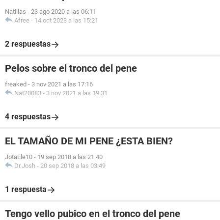
Natillas
-
23 ago 2020 a las 06:11
Afree
-
14 oct 2023 a las 15:21
2 respuestas
Pelos sobre el tronco del pene
freaked
-
3 nov 2021 a las 17:16
Nat20083
-
3 nov 2021 a las 19:31
4 respuestas
EL TAMAÑO DE MI PENE ¿ESTA BIEN?
JotaEle10
-
19 sep 2018 a las 21:40
Dr.Josh
-
20 sep 2018 a las 03:49
1 respuesta
Tengo vello pubico en el tronco del pene