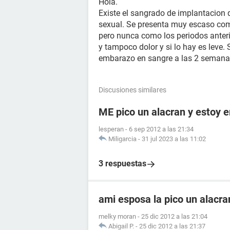
Hola.
Existe el sangrado de implantacion 
sexual. Se presenta muy escaso com
pero nunca como los periodos anteri
y tampoco dolor y si lo hay es leve.
embarazo en sangre a las 2 semana
Discusiones similares
ME pico un alacran y estoy
lesperan
-
6 sep 2012 a las 21:34
Miligarcia
-
31 jul 2023 a las 11:02
3 respuestas
ami esposa la pico un alacr
melky moran
-
25 dic 2012 a las 21:04
Abigail P.
-
25 dic 2012 a las 21:37