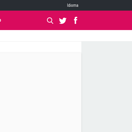
Idioma
O