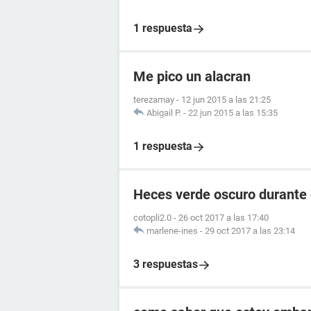
1 respuesta
Me pico un alacran
terezamay
-
12 jun 2015 a las 21:25
Abigail P.
-
22 jun 2015 a las 15:35
1 respuesta
Heces verde oscuro durante
cotopli2.0
-
26 oct 2017 a las 17:40
marlene-ines
-
29 oct 2017 a las 23:14
3 respuestas