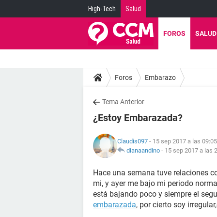
High-Tech
Salud
FOROS
SALUD
Foros
Embarazo
Tema Anterior
¿Estoy Embarazada?
Claudis097
- 15 sep 2017 a las 09:05
dianaandino
-
15 sep 2017 a las 
Hace una semana tuve relaciones con
mi, y ayer me bajo mi periodo norm
está bajando poco y siempre el seg
embarazada
, por cierto soy irregul