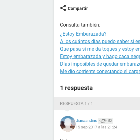
Compartir
Consulta también:
¿Estoy Embarazada?
A los cuántos dias puedo saber si 
Que pasa si me da toques y estoy 
Estoy embarazada y hago caca neg
Días imposibles de quedar embara
Me dio corriente conectando el carg
1 respuesta
RESPUESTA 1 / 1
dianaandino
52
15 sep 2017 a las 21:24