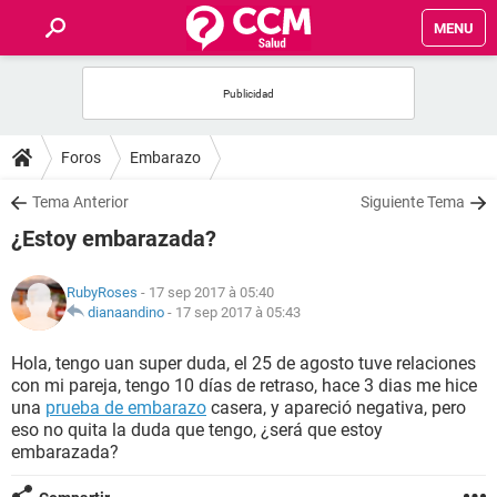
MENU
INICIO
FORUMS
Foros
Embarazo
SALUD
Tema Anterior
Siguiente Tema
¿Estoy embarazada?
FAMILIA
RubyRoses
- 17 sep 2017 à 05:40
NUTRICIÓN
dianaandino
-
17 sep 2017 à 05:43
Hola, tengo uan super duda, el 25 de agosto tuve relaciones
BIENESTAR
con mi pareja, tengo 10 días de retraso, hace 3 dias me hice
una
prueba de embarazo
casera, y apareció negativa, pero
SEXUALIDAD
eso no quita la duda que tengo, ¿será que estoy
embarazada?
GLOSARIO