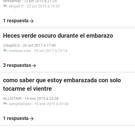
terezamay
-
12 jun 2015 à 21:25
Abigail P.
-
22 jun 2015 à 15:35
1 respuesta
Heces verde oscuro durante el embarazo
cotopli2.0
-
26 oct 2017 à 17:40
marlene-ines
-
29 oct 2017 à 23:14
3 respuestas
como saber que estoy embarazada con solo
tocarme el vientre
ALLISTAIR
-
16 ene 2015 à 23:28
aangelalopez
-
16 ene 2015 à 23:34
1 respuesta