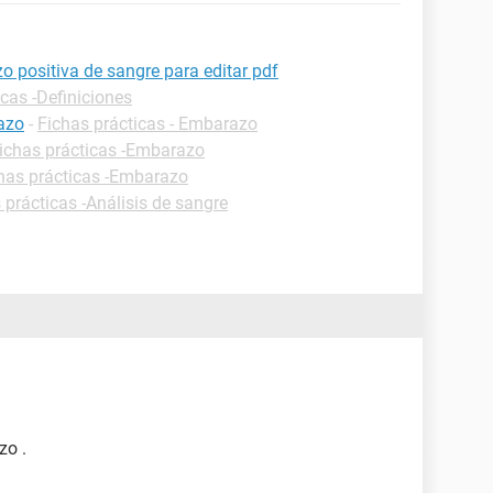
 positiva de sangre para editar pdf
icas -Definiciones
azo
-
Fichas prácticas - Embarazo
ichas prácticas -Embarazo
has prácticas -Embarazo
 prácticas -Análisis de sangre
zo .