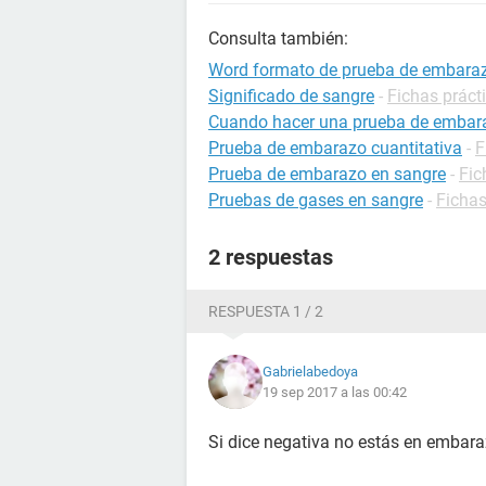
Consulta también:
Word formato de prueba de embarazo
Significado de sangre
-
Fichas práct
Cuando hacer una prueba de embar
Prueba de embarazo cuantitativa
-
F
Prueba de embarazo en sangre
-
Fic
Pruebas de gases en sangre
-
Fichas
2 respuestas
RESPUESTA 1 / 2
Gabrielabedoya
19 sep 2017 a las 00:42
Si dice negativa no estás en embara