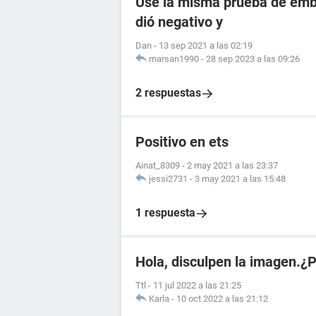
Use la misma prueba de emba
dió negativo y
Dan
-
13 sep 2021 a las 02:19
marsan1990
-
28 sep 2023 a las 09:26
2 respuestas
Positivo en ets
Ainat_8309
-
2 may 2021 a las 23:37
jessi2731
-
3 may 2021 a las 15:48
1 respuesta
Hola, disculpen la imagen.¿
Ttl
-
11 jul 2022 a las 21:25
Karla
-
10 oct 2022 a las 21:12