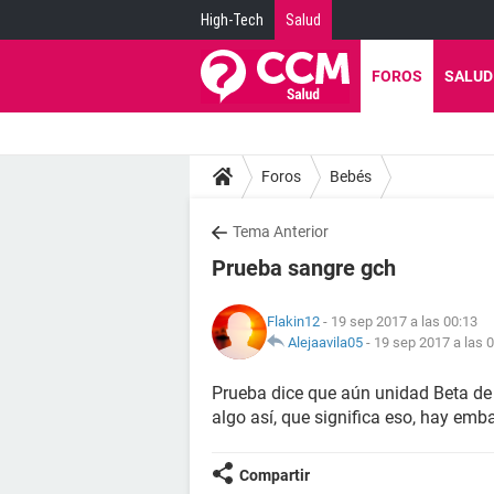
High-Tech
Salud
FOROS
SALUD
Foros
Bebés
Tema Anterior
Prueba sangre gch
Flakin12
- 19 sep 2017 a las 00:13
Alejaavila05
-
19 sep 2017 a las 
Prueba dice que aún unidad Beta de 
algo así, que significa eso, hay emb
Compartir