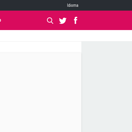
Idioma
O