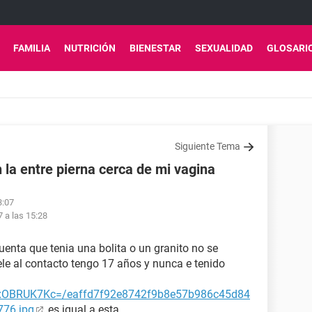
FAMILIA
NUTRICIÓN
BIENESTAR
SEXUALIDAD
GLOSARI
Siguiente Tema
n la entre pierna cerca de mi vagina
3:07
7 a las 15:28
uenta que tenia una bolita o un granito no se
ele al contacto tengo 17 años y nunca e tenido
vxOBRUK7Kc=/eaffd7f92e8742f9b8e57b986c45d84
76.jpg
es igual a esta