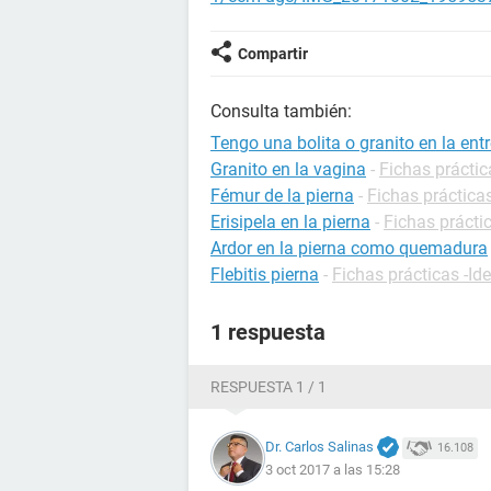
Compartir
Consulta también:
Tengo una bolita o granito en la ent
Granito en la vagina
-
Fichas práctic
Fémur de la pierna
-
Fichas prácticas
Erisipela en la pierna
-
Fichas prácti
Ardor en la pierna como quemadura
Flebitis pierna
-
Fichas prácticas -Id
1 respuesta
RESPUESTA 1 / 1
Dr. Carlos Salinas
16.108
3 oct 2017 a las 15:28