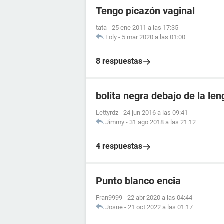
Tengo picazón vaginal
tata
-
25 ene 2011 a las 17:35
Loly
-
5 mar 2020 a las 01:00
8 respuestas
bolita negra debajo de la le
Lettyrdz
-
24 jun 2016 a las 09:41
Jimmy
-
31 ago 2018 a las 21:12
4 respuestas
Punto blanco encia
Fran9999
-
22 abr 2020 a las 04:44
Josue
-
21 oct 2022 a las 01:17