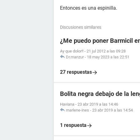
Entonces es una espinilla.
Discusiones similares
¿Me puedo poner Barmicil en
Ay que dolor!!
-
21 jul 2012 a las 09:28
Dr.manzur
-
18 may 2023 a las 22:51
27 respuestas
Bolita negra debajo de la le
Haviana
-
23 abr 2019 a las 14:46
marlene-ines
-
23 abr 2019 a las 14:54
1 respuesta