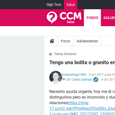
High-Tech
Salud
FOROS
SALUD
Foros
Adolescentes
Tema Anterior
Tengo una bolita o granito e
Karlaortega1999
- 3 oct 2017 a las 0
Dr. Carlos Salinas
-
3 oct 201
Necesito ayuda urgente, hoy me di c
distinguirlos pero es incomodo y du
relaciones
https://img-
17.ccm2.net/fPrw8sw2fQoORn_jU
1/ccm-ugc/IMG_20171002_1959537