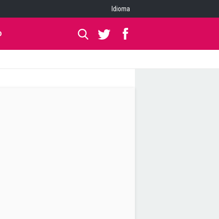
Idioma
O