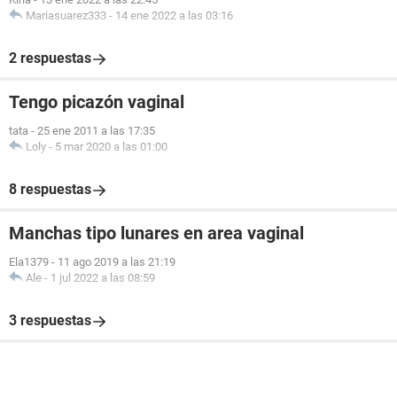
Mariasuarez333
-
14 ene 2022 a las 03:16
2 respuestas
Tengo picazón vaginal
tata
-
25 ene 2011 a las 17:35
Loly
-
5 mar 2020 a las 01:00
8 respuestas
Manchas tipo lunares en area vaginal
Ela1379
-
11 ago 2019 a las 21:19
Ale
-
1 jul 2022 a las 08:59
3 respuestas