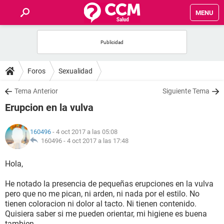
MENU
INICIO
FOROS
Foros
Sexualidad
SALUD
Tema Anterior
Siguiente Tema
Erupcion en la vulva
FAMILIA
160496
- 4 oct 2017 a las 05:08
NUTRICIÓN
160496 -
4 oct 2017 a las 17:48
Hola,
BIENESTAR
He notado la presencia de pequeñas erupciones en la vulva
SEXUALIDAD
pero que no me pican, ni arden, ni nada por el estilo. No
tienen coloracion ni dolor al tacto. Ni tienen contenido.
Quisiera saber si me pueden orientar, mi higiene es buena
GLOSARIO
tambien.