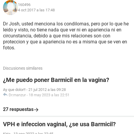
160496
4 oct 2017 a las 17:48
Dr Josh, usted menciona los condilomas, pero por lo que he
leido y visto, no tiene nada que ver ni en apariencia ni en
circunstancia, debido a que mis relaciones son con
proteccion y que a apariencia no es a misma que se ven en
fotos.
Discusiones similares
¿Me puedo poner Barmicil en la vagina?
Ay que dolor!!
-
21 jul 2012 a las 09:28
Dr.manzur
-
18 may 2023 a las 22:51
27 respuestas
VPH e infeccion vaginal, ¿se usa Barmicil?
Kiria
-
13 ene 2022 a las 22:45