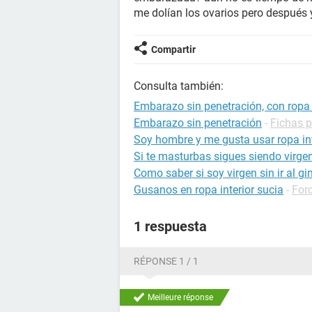
me dolían los ovarios pero después 
Compartir
Consulta también:
Embarazo sin penetración, con ropa i
Embarazo sin penetración
-
Fichas 
Soy hombre y me gusta usar ropa int
Si te masturbas sigues siendo virge
Como saber si soy virgen sin ir al g
Gusanos en ropa interior sucia
-
For
1 respuesta
RÉPONSE 1 / 1
Meilleure réponse