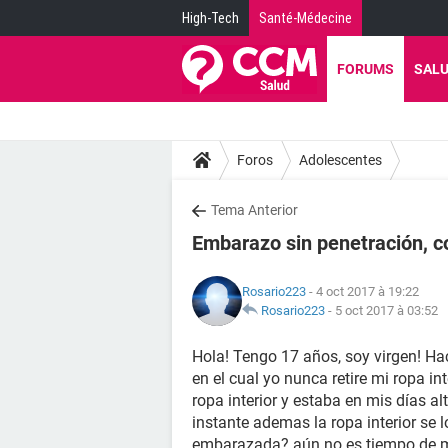
High-Tech
Santé-Médecine
FORUMS
SAL
Foros
Adolescentes
Tema Anterior
Embarazo sin penetración, co
Rosario223
- 4 oct 2017 à 19:22
Rosario223
-
5 oct 2017 à 03:52
Hola! Tengo 17 años, soy virgen! H
en el cual yo nunca retire mi ropa in
ropa interior y estaba en mis días alt
instante ademas la ropa interior se
embarazada? aún no es tiempo de mi 