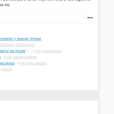
ya no,
nterior y siendo Virgen
prácticas -Embarazo
erior de mujer
✓
-
Foro sexualidad
n
-
Foro adolescentes
inecólogo
-
Foro sexualidad
o salud