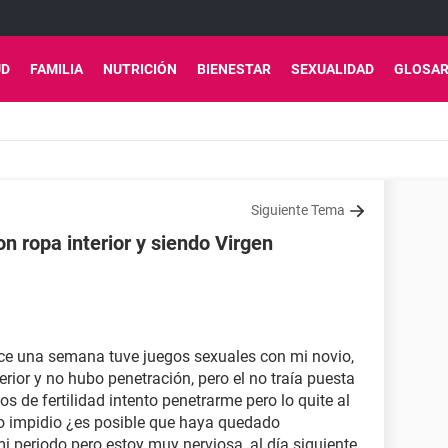
UD
FAMILIA
NUTRICIÓN
BIENESTAR
SEXUALIDAD
GLOSAR
Siguiente Tema
n ropa interior y siendo Virgen
ace una semana tuve juegos sexuales con mi novio,
terior y no hubo penetración, pero el no traía puesta
os de fertilidad intento penetrarme pero lo quite al
 lo impidio ¿es posible que haya quedado
periodo pero estoy muy nerviosa, al día siguiente