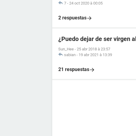
7
-
24 oct 2020 à 00:05
2 respuestas
¿Puedo dejar de ser virgen 
Sun_Hee
-
25 abr 2018 à 23:57
sabian
-
19 abr 2021 à 13:39
21 respuestas