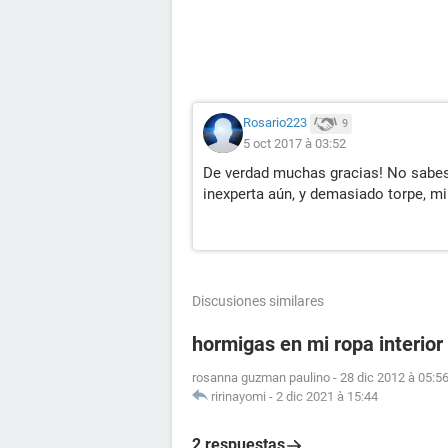
Rosario223
9
5 oct 2017 à 03:52
De verdad muchas gracias! No sabes
inexperta aún, y demasiado torpe, mi
Discusiones similares
hormigas en mi ropa interior
rosanna guzman paulino
-
28 dic 2012 à 05:5
ririnayomi
-
2 dic 2021 à 15:44
2 respuestas