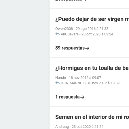
¿Puedo dejar de ser virgen 
Owen2308
-
29 ago 2016 à 21:33
AriGuevara
-
28 oct 2023 à 02:24
89 respuestas
¿Hormigas en tu toalla de b
Harsie
-
18 nov 2012 à 09:07
DRA. MARNET
-
18 nov 2012 à 18:59
1 respuesta
Semen en el interior de mi ro
Andreag
-
23 oct 2020 à 21:24