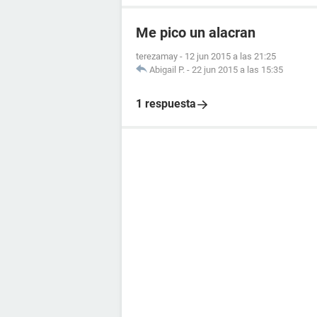
Me pico un alacran
terezamay
-
12 jun 2015 a las 21:25
Abigail P.
-
22 jun 2015 a las 15:35
1 respuesta