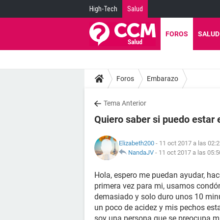
High-Tech
Salud
FOROS
SALUD
Foros
Embarazo
Tema Anterior
Quiero saber si puedo esta
Elizabeth200
- 11 oct 2017 a las 02:
NandaJV
-
11 oct 2017 a las 05:5
Hola, espero me puedan ayudar, hace
primera vez para mi, usamos condón 
demasiado y solo duro unos 10 minut
un poco de acidez y mis pechos esta
soy una persona que se preocupa mu