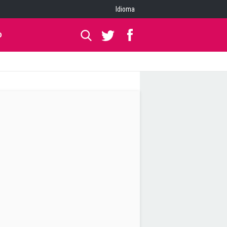
Idioma
O