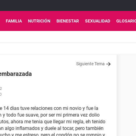
FAMILIA
NUTRICIÓN
BIENESTAR
SEXUALIDAD
GLOSARI
Siguiente Tema
r embarazada
22
0
 14 dias tuve relaciones con mi novio y fue la
y todo fue suave, por ser mi primera vez dolio
os, ahora me tenia que llegar mi regla, eh tenido
n algo inflamados y duele al tocar, pero también
cho y me estreso, pero el condón no se rompio y