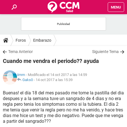
MENU
INICIO
FOROS
Foros
Embarazo
SALUD
Tema Anterior
Siguiente Tema
Cuando me vendra el periodo?? ayuda
FAMILIA
iimm
- Modificado el 14 oct 2017 a las 14:59
NUTRICIÓN
Gaks0
-
14 oct 2017 a las 15:39
Buenas! el día 18 del mes pasado me tome la pastilla del dia
BIENESTAR
despues y a la semana tuve un sangrado de 4 dias y no era
regla pero tenia los simptomas como si la tubiera. El día 2
SEXUALIDAD
me tenia que venir la regla pero no me ha venido, y hace tres
dias me hice un test y me dio negativo. Puede que me venga
a partir del sangrado???
GLOSARIO