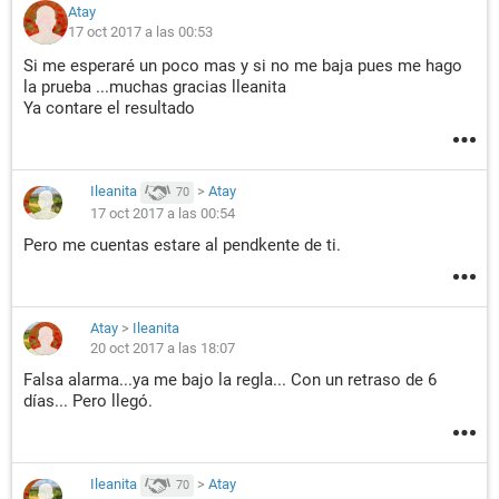
Atay
17 oct 2017 a las 00:53
Si me esperaré un poco mas y si no me baja pues me hago
la prueba ...muchas gracias lleanita
Ya contare el resultado
Ileanita
>
Atay
70
17 oct 2017 a las 00:54
Pero me cuentas estare al pendkente de ti.
Atay
>
Ileanita
20 oct 2017 a las 18:07
Falsa alarma...ya me bajo la regla... Con un retraso de 6
días... Pero llegó.
Ileanita
>
Atay
70