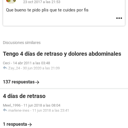
23 oct 2017 a las 21:53
Que bueno te pido plis que te cuides por fis
Discusiones similares
Tengo 4 días de retraso y dolores abdominales
Ceci
-
14 abr 2011 a las 03:48
Zay_24
-
30 jun 2020 a las 21:09
137 respuestas
4 días de retraso
Meel_1996
-
11 jun 2018 a las 08:04
marlene-ines
-
11 jun 2018 a las 23:41
1 respuesta