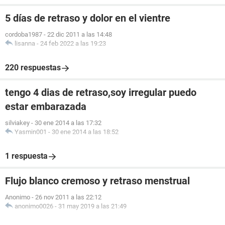
5 días de retraso y dolor en el vientre
cordoba1987
-
22 dic 2011 a las 14:48
lisanna
-
24 feb 2022 a las 19:23
220 respuestas
tengo 4 dias de retraso,soy irregular puedo
estar embarazada
silviakey
-
30 ene 2014 a las 17:32
Yasmin001
-
30 ene 2014 a las 18:52
1 respuesta
Flujo blanco cremoso y retraso menstrual
Anonimo
-
26 nov 2011 a las 22:12
anonimo0026
-
31 may 2019 a las 21:49