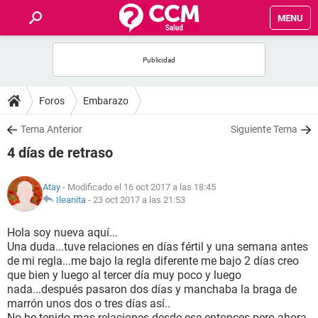
MENU
INICIO
FOROS
Foros
Embarazo
SALUD
Tema Anterior
Siguiente Tema
4 días de retraso
FAMILIA
Atay
- Modificado el 16 oct 2017 a las 18:45
NUTRICIÓN
Ileanita
-
23 oct 2017 a las 21:53
Hola soy nueva aquí...
BIENESTAR
Una duda...tuve relaciones en días fértil y una semana antes
de mi regla...me bajo la regla diferente me bajo 2 días creo
SEXUALIDAD
que bien y luego al tercer día muy poco y luego
nada...después pasaron dos días y manchaba la braga de
marrón unos dos o tres días así..
GLOSARIO
No he tenido mas relaciones desde ese entonces pero ahora