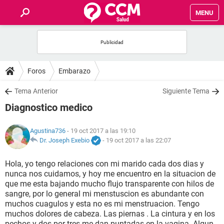
MENU
INICIO
FOROS
Foros
Embarazo
SALUD
Tema Anterior
Siguiente Tema
Diagnostico medico
FAMILIA
Agustina736
- 19 oct 2017 a las 19:10
NUTRICIÓN
Dr. Joseph Exebio
-
19 oct 2017 a las 22:07
Hola, yo tengo relaciones con mi marido cada dos dias y
BIENESTAR
nunca nos cuidamos, y hoy me encuentro en la situacion de
que me esta bajando mucho flujo transparente con hilos de
SEXUALIDAD
sangre, por lo general mi menstuscion es abundante con
muchos cuagulos y esta no es mi menstruacion. Tengo
muchos dolores de cabeza. Las piernas . La cintura y en los
GLOSARIO
pechos y dos por tres me dan puntadas en la vagina. Algun