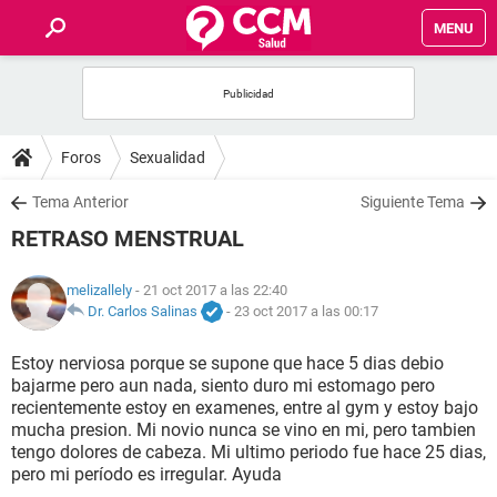
MENU
INICIO
FOROS
Foros
Sexualidad
SALUD
Tema Anterior
Siguiente Tema
RETRASO MENSTRUAL
FAMILIA
melizallely
- 21 oct 2017 a las 22:40
NUTRICIÓN
Dr. Carlos Salinas
-
23 oct 2017 a las 00:17
Estoy nerviosa porque se supone que hace 5 dias debio
BIENESTAR
bajarme pero aun nada, siento duro mi estomago pero
recientemente estoy en examenes, entre al gym y estoy bajo
SEXUALIDAD
mucha presion. Mi novio nunca se vino en mi, pero tambien
tengo dolores de cabeza. Mi ultimo periodo fue hace 25 dias,
pero mi período es irregular. Ayuda
GLOSARIO