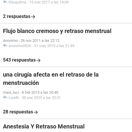
Klaupalma
-
15 mar 2017 a las 14:09
2 respuestas
Flujo blanco cremoso y retraso menstrual
Anonimo
-
26 nov 2011 a las 22:12
anonimo0026
-
31 may 2019 a las 21:49
543 respuestas
una cirugía afecta en el retraso de la
menstruación
mani_luci
-
8 feb 2013 a las 20:40
Liseth
-
30 ene 2023 a las 20:31
28 respuestas
Anestesia Y Retraso Menstrual