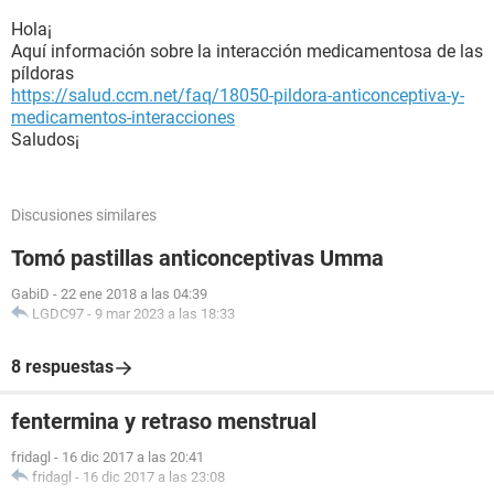
Hola¡
Aquí información sobre la interacción medicamentosa de las
píldoras
https://salud.ccm.net/faq/18050-pildora-anticonceptiva-y-
medicamentos-interacciones
Saludos¡
Discusiones similares
Tomó pastillas anticonceptivas Umma
GabiD
-
22 ene 2018 a las 04:39
LGDC97
-
9 mar 2023 a las 18:33
8 respuestas
fentermina y retraso menstrual
fridagl
-
16 dic 2017 a las 20:41
fridagl
-
16 dic 2017 a las 23:08