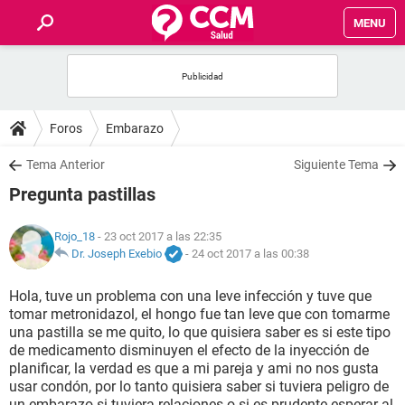
MENU
INICIO
FOROS
Foros
Embarazo
SALUD
Tema Anterior
Siguiente Tema
Pregunta pastillas
FAMILIA
Rojo_18
- 23 oct 2017 a las 22:35
NUTRICIÓN
Dr. Joseph Exebio
-
24 oct 2017 a las 00:38
Hola, tuve un problema con una leve infección y tuve que
BIENESTAR
tomar metronidazol, el hongo fue tan leve que con tomarme
una pastilla se me quito, lo que quisiera saber es si este tipo
SEXUALIDAD
de medicamento disminuyen el efecto de la inyección de
planificar, la verdad es que a mi pareja y ami no nos gusta
usar condón, por lo tanto quisiera saber si tuviera peligro de
GLOSARIO
un embarazo si tuviera relaciones o si es prudente esperar al