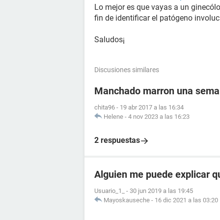
Lo mejor es que vayas a un ginecól
fin de identificar el patógeno involu
Saludos¡
Discusiones similares
Manchado marron una semana
chita96
-
19 abr 2017 a las 16:34
Helene
-
4 nov 2023 a las 16:23
2 respuestas
Alguien me puede explicar q
Usuario_1_
-
30 jun 2019 a las 19:45
Mayoskauseche
-
16 dic 2021 a las 03:20