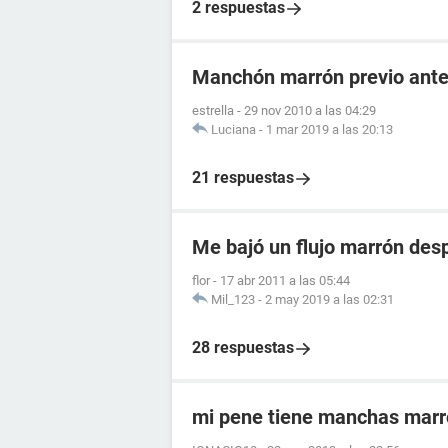
2 respuestas
Manchón marrón previo antes
estrella
-
29 nov 2010 a las 04:29
Luciana
-
1 mar 2019 a las 20:13
21 respuestas
Me bajó un flujo marrón desp
flor
-
17 abr 2011 a las 05:44
Mil_123
-
2 may 2019 a las 02:31
28 respuestas
mi pene tiene manchas mar