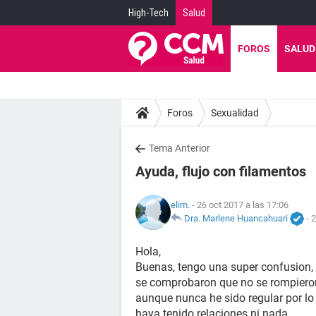
High-Tech
Salud
FOROS
SALUD
Foros
Sexualidad
Tema Anterior
Ayuda, flujo con filamentos
elim.
- 26 oct 2017 a las 17:06
Dra. Marlene Huancahuari
-
2
Hola,
Buenas, tengo una super confusion, 
se comprobaron que no se rompieron l
aunque nunca he sido regular por l
haya tenido relaciones ni nada.