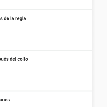
 de la regla
ués del coito
rones