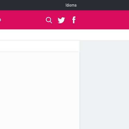
Idioma
O