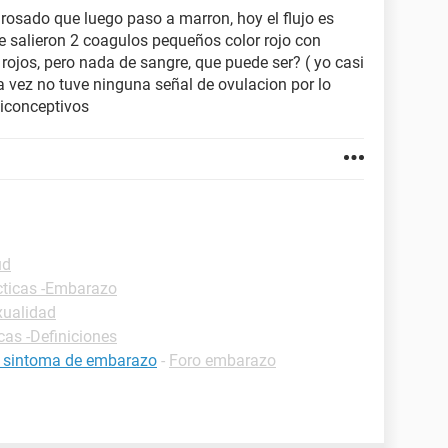
rosado que luego paso a marron, hoy el flujo es
 salieron 2 coagulos pequeños color rojo con
ojos, pero nada de sangre, que puede ser? ( yo casi
 vez no tuve ninguna señal de ovulacion por lo
ticonceptivos
ud
cticas -Embarazo
xualidad
cas -Definiciones
s sintoma de embarazo
-
Foro embarazo