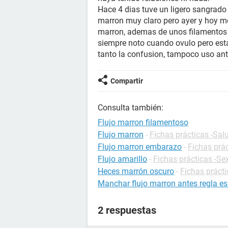
Hace 4 dias tuve un ligero sangrado 
marron muy claro pero ayer y hoy me
marron, ademas de unos filamentos r
siempre noto cuando ovulo pero esta
tanto la confusion, tampoco uso an
Compartir
Consulta también:
Flujo marron filamentoso
Flujo marron
-
Fichas prácticas -Sal
Flujo marron embarazo
-
Fichas prá
Flujo amarillo
-
Fichas prácticas -Se
Heces marrón oscuro
-
Fichas prácti
Manchar flujo marron antes regla e
2 respuestas