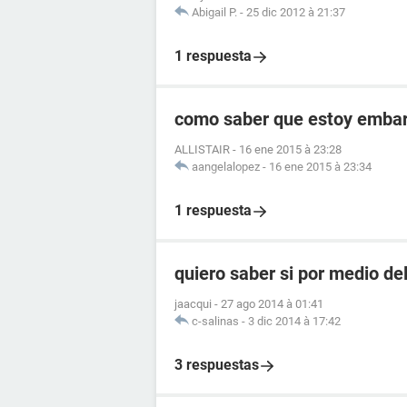
Abigail P.
-
25 dic 2012 à 21:37
1 respuesta
como saber que estoy embara
ALLISTAIR
-
16 ene 2015 à 23:28
aangelalopez
-
16 ene 2015 à 23:34
1 respuesta
quiero saber si por medio de
jaacqui
-
27 ago 2014 à 01:41
c-salinas
-
3 dic 2014 à 17:42
3 respuestas