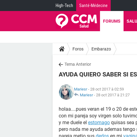
High-Tech
Santé-Médecine
FORUMS
SAL
Foros
Embarazo
Tema Anterior
AYUDA QUIERO SABER SI 
Mariesr
- 28 oct 2017 à 02:59
Mariesr
-
28 oct 2017 à 21:27
holaa....pues veran el 19 o 20 de e
con mi pareja soy virgen solo tuvi
y me duele el
estomago
quisas sea 
pero nada me ayuda ademas tengo
pareja metio sus
dedos
en mi
vagin