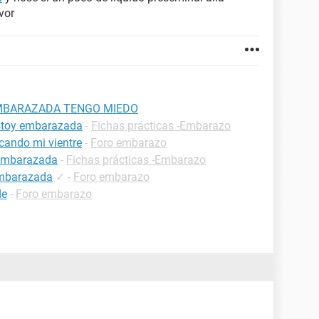
vor
EMBARAZADA TENGO MIEDO
estoy embarazada
-
Fichas prácticas -Embarazo
cando mi vientre
-
Foro embarazo
 embarazada
-
Fichas prácticas -Embarazo
embarazada
✓
-
Foro embarazo
de
-
Foro embarazo