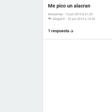
Me pico un alacran
terezamay
-
12 jun 2015 à 21:25
Abigail P.
-
22 jun 2015 à 15:35
1 respuesta