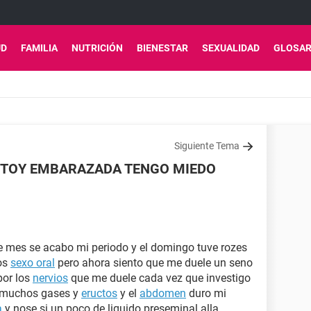
UD
FAMILIA
NUTRICIÓN
BIENESTAR
SEXUALIDAD
GLOSAR
Siguiente Tema
ESTOY EMBARAZADA TENGO MIEDO
ste mes se acabo mi periodo y el domingo tuve rozes
mos
sexo oral
pero ahora siento que me duele un seno
por los
nervios
que me duele cada vez que investigo
 muchos gases y
eructos
y el
abdomen
duro mi
a
y nose si un poco de liquido preseminal alla