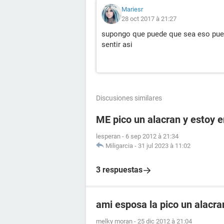
Mariesr
28 oct 2017 à 21:27
supongo que puede que sea eso pue
sentir asi
Discusiones similares
ME pico un alacran y estoy
lesperan
-
6 sep 2012 à 21:34
Miligarcia
-
31 jul 2023 à 11:02
3 respuestas
ami esposa la pico un alacr
melky moran
-
25 dic 2012 à 21:04