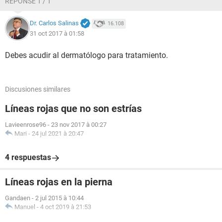
RÉPONSE 1 / 1
Dr. Carlos Salinas
16.108
31 oct 2017 à 01:58
Debes acudir al dermatólogo para tratamiento.
Discusiones similares
Líneas rojas que no son estrías
Lavieenrose96
-
23 nov 2017 à 00:27
Mari
-
24 jul 2021 à 20:47
4 respuestas
Líneas rojas en la pierna
Gandaen
-
2 jul 2015 à 10:44
Manuel
-
4 oct 2019 à 21:53