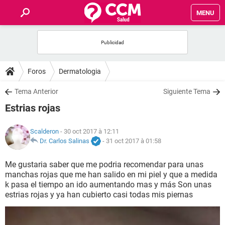
MENU
INICIO
FORUMS
Foros
Dermatologia
SALUD
Tema Anterior
Siguiente Tema
Estrias rojas
FAMILIA
Scalderon
- 30 oct 2017 à 12:11
NUTRICIÓN
Dr. Carlos Salinas
-
31 oct 2017 à 01:58
Me gustaria saber que me podria recomendar para unas
BIENESTAR
manchas rojas que me han salido en mi piel y que a medida
k pasa el tiempo an ido aumentando mas y más Son unas
SEXUALIDAD
estrias rojas y ya han cubierto casi todas mis piernas
GLOSARIO